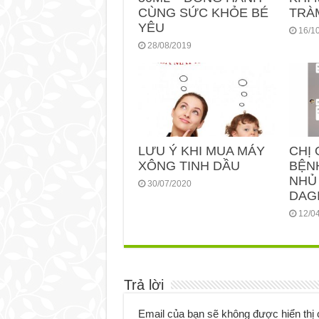
CÙNG SỨC KHỎE BÉ
TRÀ
YÊU
16/1
28/08/2019
LƯU Ý KHI MUA MÁY
CHỊ 
XÔNG TINH DẦU
BỆN
NHỦ
30/07/2020
DAGI
12/0
Trả lời
Email của bạn sẽ không được hiển thị 