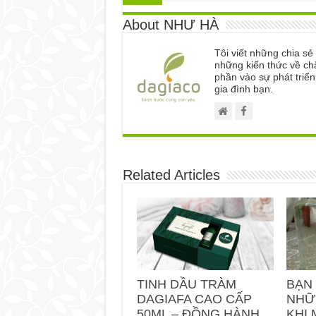
About NHƯ HÀ
Tôi viết những chia s
những kiến thức về ch
phần vào sự phát triể
gia đình bạn.
Related Articles
TINH DẦU TRÀM
BẠN
DAGIAFA CAO CẤP
NHỮ
50ML – ĐỒNG HÀNH
KHI 