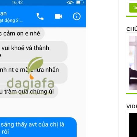
CHỦ
VID