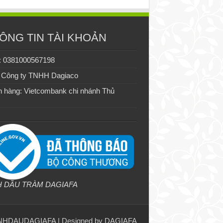
ÔNG TIN TÀI KHOẢN
: 0381000567198
 Công ty TNHH Dagiaco
 hàng: Vietcombank chi nhánh Thủ
H DẦU TRÀM DAGIAFA
NHDAUDAGIAFA
| Designed by
DAGIAFA