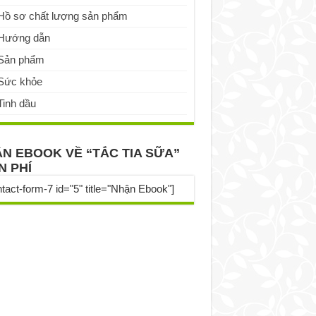
Hồ sơ chất lượng sản phẩm
Hướng dẫn
Sản phẩm
Sức khỏe
Tinh dầu
N EBOOK VỀ “TẮC TIA SỮA”
N PHÍ
ntact-form-7 id="5" title="Nhận Ebook"]