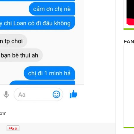
FA
thơm