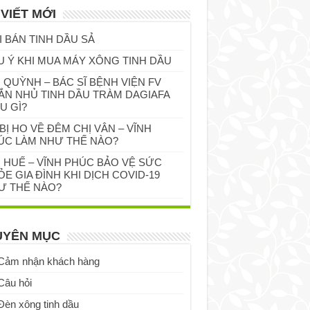
 VIẾT MỚI
I BÁN TINH DẦU SẢ
U Ý KHI MUA MÁY XÔNG TINH DẦU
 QUỲNH – BÁC SĨ BỆNH VIỆN FV
ẮN NHỦ TINH DẦU TRÀM DAGIAFA
U GÌ?
BỊ HO VỀ ĐÊM CHỊ VÂN – VĨNH
ÚC LÀM NHƯ THẾ NÀO?
Ị HUẾ – VĨNH PHÚC BẢO VỆ SỨC
E GIA ĐÌNH KHI DỊCH COVID-19
Ư THẾ NÀO?
UYÊN MỤC
Cảm nhận khách hàng
Câu hỏi
Đèn xông tinh dầu