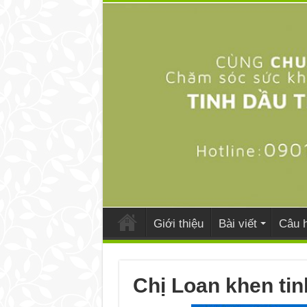
Giới thiệu
Bài viết
Câu h
Chị Loan khen ti