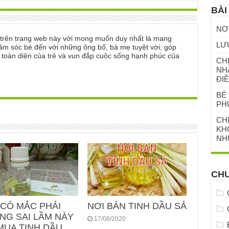
BÀI
NƠ
ẻ trên trang web này với mong muốn duy nhất là mang
LƯ
ăm sóc bé đến với những ông bố, bà mẹ tuyệt vời; góp
n toàn diện của trẻ và vun đắp cuộc sống hạnh phúc của
CHỊ
NH
ĐIỀ
BÉ 
PH
CH
KHỎ
NH
CH
 CÓ MẮC PHẢI
NƠI BÁN TINH DẦU SẢ
NG SAI LẦM NÀY
17/08/2020
MUA TINH DẦU