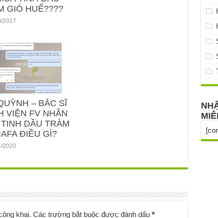
M GIÓ HUẾ????
0/2017
QUỲNH – BÁC SĨ
NHẬ
H VIỆN FV NHẮN
MIỄ
 TINH DẦU TRÀM
[co
AFA ĐIỀU GÌ?
4/2020
công khai.
Các trường bắt buộc được đánh dấu
*