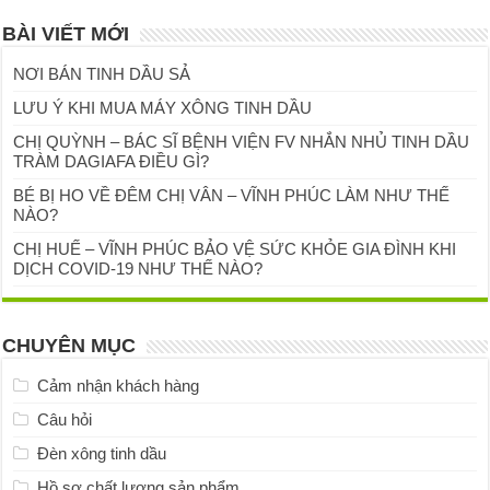
BÀI VIẾT MỚI
NƠI BÁN TINH DẦU SẢ
LƯU Ý KHI MUA MÁY XÔNG TINH DẦU
CHỊ QUỲNH – BÁC SĨ BỆNH VIỆN FV NHẮN NHỦ TINH DẦU
TRÀM DAGIAFA ĐIỀU GÌ?
BÉ BỊ HO VỀ ĐÊM CHỊ VÂN – VĨNH PHÚC LÀM NHƯ THẾ
NÀO?
CHỊ HUẾ – VĨNH PHÚC BẢO VỆ SỨC KHỎE GIA ĐÌNH KHI
DỊCH COVID-19 NHƯ THẾ NÀO?
CHUYÊN MỤC
Cảm nhận khách hàng
Câu hỏi
Đèn xông tinh dầu
Hồ sơ chất lượng sản phẩm