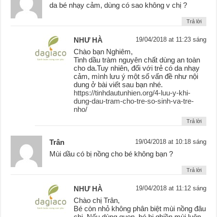
da bé nhạy cảm, dùng có sao không v chị ?
Trả lời
NHƯ HÀ
19/04/2018 at 11:23 sáng
Chào bạn Nghiêm,
Tinh dầu tràm nguyên chất dùng an toàn
cho da.Tuy nhiên, đối với trẻ có da nhạy
cảm, mình lưu ý một số vấn đề như nội
dung ở bài viết sau bạn nhé.
https://tinhdautunhien.org/4-luu-y-khi-
dung-dau-tram-cho-tre-so-sinh-va-tre-
nho/
Trả lời
Trân
19/04/2018 at 10:18 sáng
Mùi dầu có bị nồng cho bé không bạn ?
Trả lời
NHƯ HÀ
19/04/2018 at 11:12 sáng
Chào chị Trân,
Bé còn nhỏ không phân biệt mùi nồng đâu
chị. Nếu dùng quen, bé bị ghiền mùi luôn