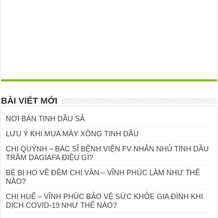
BÀI VIẾT MỚI
NƠI BÁN TINH DẦU SẢ
LƯU Ý KHI MUA MÁY XÔNG TINH DẦU
CHỊ QUỲNH – BÁC SĨ BỆNH VIỆN FV NHẮN NHỦ TINH DẦU
TRÀM DAGIAFA ĐIỀU GÌ?
BÉ BỊ HO VỀ ĐÊM CHỊ VÂN – VĨNH PHÚC LÀM NHƯ THẾ
NÀO?
CHỊ HUẾ – VĨNH PHÚC BẢO VỆ SỨC KHỎE GIA ĐÌNH KHI
DỊCH COVID-19 NHƯ THẾ NÀO?