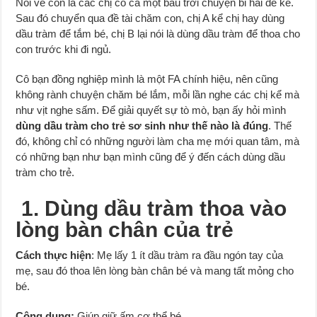
Nói về con là các chị có cả một bầu trời chuyện bi hài để kể.
Sau đó chuyển qua đề tài chăm con, chị A kể chị hay dùng
dầu tràm để tắm bé, chị B lại nói là dùng dầu tràm để thoa cho
con trước khi đi ngủ.
Cô bạn đồng nghiệp mình là một FA chính hiệu, nên cũng
không rành chuyện chăm bé lắm, mỗi lần nghe các chị kể mà
như vịt nghe sấm. Để giải quyết sự tò mò, bạn ấy hỏi mình
dùng dầu tràm cho trẻ sơ sinh như thế nào là đúng
. Thế
đó, không chỉ có những người làm cha mẹ mới quan tâm, mà
có những bạn như bạn mình cũng để ý đến cách dùng dầu
tràm cho trẻ.
1. Dùng dầu tràm thoa vào
lòng bàn chân của trẻ
Cách thực hiện
: Mẹ lấy 1 ít dầu tràm ra đầu ngón tay của
mẹ, sau đó thoa lên lòng bàn chân bé và mang tất mỏng cho
bé.
Công dụng:
Giúp giữ ấm cơ thể bé.