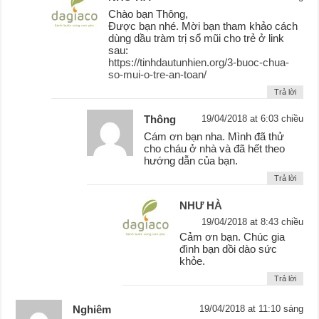
Chào bạn Thông,
Được bạn nhé. Mời bạn tham khảo cách
dùng dầu tràm trị sổ mũi cho trẻ ở link
sau:
https://tinhdautunhien.org/3-buoc-chua-
so-mui-o-tre-an-toan/
Trả lời
Thông
19/04/2018 at 6:03 chiều
Cám ơn bạn nha. Mình đã thử
cho cháu ở nhà và đã hết theo
hướng dẫn của bạn.
Trả lời
NHƯ HÀ
19/04/2018 at 8:43 chiều
Cảm ơn bạn. Chúc gia
đình bạn dồi dào sức
khỏe.
Trả lời
Nghiêm
19/04/2018 at 11:10 sáng