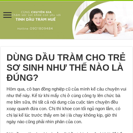
DÙNG DẦU TRÀM CHO TRẺ
SƠ SINH NHƯ THẾ NÀO LÀ
ĐÚNG?
Hôm qua, cô bạn đồng nghiệp cũ của mình kể câu chuyện vui
như thế này. Kể từ khi mấy chị ở cùng công ty lên chức bà
mẹ bỉm sữa, thì tất cả nội dung của cuộc tám chuyện đều
xoay quanh đứa con. Chị thì khoe con tối ngủ ngon lắm, có
chị lại kể lúc trước thấy em bé ị là chạy không kịp, giờ thì
ngày nào cũng phải nhìn phân của con.