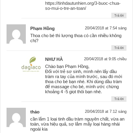
https://tinhdautunhien.org/3-buoc-chua-
so-mui-o-tre-an-toan/
Trả lời
Phạm Hồng
20/04/2018 at 7:54 sáng
Thoa cho bé thì lượng thoa có cần nhiều không
chị?
Trả lời
NHƯ HÀ
20/04/2018 at 9:05 chiều
Chào bạn Phạm Hồng,
Đối với trẻ sơ sinh, mình nên lấy dầu
tràm ra tay của mình trước, sau đó mới
thoa cho bé bạn nhé. Khi dùng dầu tràm
để massage cho bé, mình ước chừng
khoảng 4 -5 giọt thôi bạn nhé.
Trả lời
thảo
20/04/2018 at 7:12 sáng
cần lắm 1 loại tinh dầu tràm nguyên chất, vừa an
toàn, vừa hiệu quả, sợ lắm mấy loại hàng nhái
ngoài kia