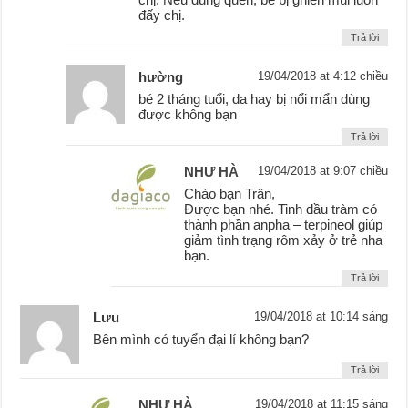
đấy chị.
Trả lời
hường
19/04/2018 at 4:12 chiều
bé 2 tháng tuổi, da hay bị nổi mẩn dùng
được không bạn
Trả lời
NHƯ HÀ
19/04/2018 at 9:07 chiều
Chào bạn Trân,
Được bạn nhé. Tinh dầu tràm có
thành phần anpha – terpineol giúp
giảm tình trạng rôm xảy ở trẻ nha
bạn.
Trả lời
Lưu
19/04/2018 at 10:14 sáng
Bên mình có tuyển đại lí không bạn?
Trả lời
NHƯ HÀ
19/04/2018 at 11:15 sáng