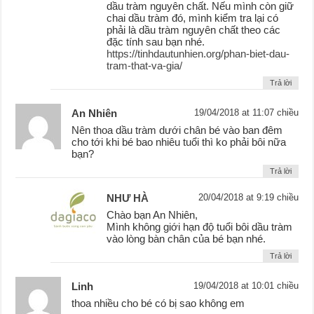
dầu tràm nguyên chất. Nếu mình còn giữ
chai dầu tràm đó, mình kiểm tra lại có
phải là dầu tràm nguyên chất theo các
đặc tính sau bạn nhé.
https://tinhdautunhien.org/phan-biet-dau-
tram-that-va-gia/
Trả lời
An Nhiên
19/04/2018 at 11:07 chiều
Nên thoa dầu tràm dưới chân bé vào ban đêm
cho tới khi bé bao nhiêu tuổi thì ko phải bôi nữa
bạn?
Trả lời
NHƯ HÀ
20/04/2018 at 9:19 chiều
Chào bạn An Nhiên,
Mình không giới hạn độ tuổi bôi dầu tràm
vào lòng bàn chân của bé bạn nhé.
Trả lời
Linh
19/04/2018 at 10:01 chiều
thoa nhiều cho bé có bị sao không em