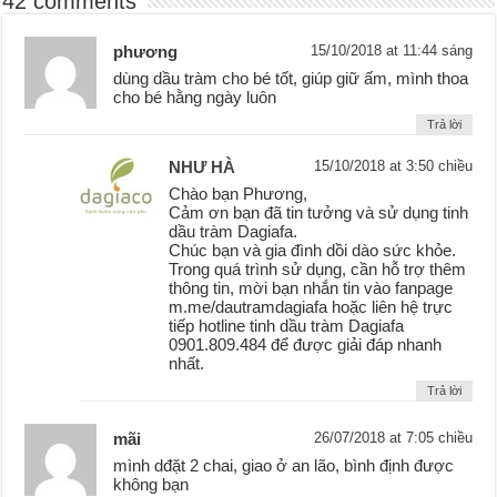
42 comments
phương
15/10/2018 at 11:44 sáng
dùng dầu tràm cho bé tốt, giúp giữ ấm, mình thoa
cho bé hằng ngày luôn
Trả lời
NHƯ HÀ
15/10/2018 at 3:50 chiều
Chào bạn Phương,
Cảm ơn bạn đã tin tưởng và sử dụng tinh
dầu tràm Dagiafa.
Chúc bạn và gia đình dồi dào sức khỏe.
Trong quá trình sử dụng, cần hỗ trợ thêm
thông tin, mời bạn nhắn tin vào fanpage
m.me/dautramdagiafa hoặc liên hệ trực
tiếp hotline tinh dầu tràm Dagiafa
0901.809.484 để được giải đáp nhanh
nhất.
Trả lời
mãi
26/07/2018 at 7:05 chiều
mình dđặt 2 chai, giao ở an lão, bình định được
không bạn