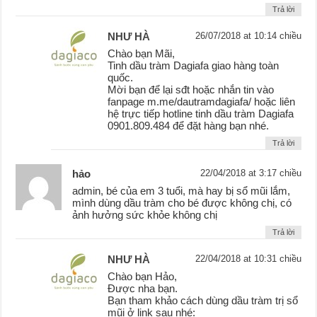
Trả lời
NHƯ HÀ
26/07/2018 at 10:14 chiều
Chào bạn Mãi,
Tinh dầu tràm Dagiafa giao hàng toàn
quốc.
Mời bạn để lại sđt hoặc nhắn tin vào
fanpage m.me/dautramdagiafa/ hoặc liên
hệ trực tiếp hotline tinh dầu tràm Dagiafa
0901.809.484 để đặt hàng bạn nhé.
Trả lời
hảo
22/04/2018 at 3:17 chiều
admin, bé của em 3 tuổi, mà hay bị sổ mũi lắm,
mình dùng dầu tràm cho bé được không chị, có
ảnh hưởng sức khỏe không chị
Trả lời
NHƯ HÀ
22/04/2018 at 10:31 chiều
Chào bạn Hảo,
Được nha bạn.
Bạn tham khảo cách dùng dầu tràm trị sổ
mũi ở link sau nhé: