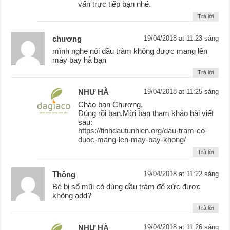
vấn trực tiếp bạn nhé.
Trả lời
chương
19/04/2018 at 11:23 sáng
mình nghe nói dầu tràm không được mang lên
máy bay hả bạn
Trả lời
NHƯ HÀ
19/04/2018 at 11:25 sáng
Chào bạn Chương,
Đúng rồi bạn.Mời bạn tham khảo bài viết
sau:
https://tinhdautunhien.org/dau-tram-co-
duoc-mang-len-may-bay-khong/
Trả lời
Thông
19/04/2018 at 11:22 sáng
Bé bị sổ mũi có dùng dầu tràm để xức được
không add?
Trả lời
NHƯ HÀ
19/04/2018 at 11:26 sáng