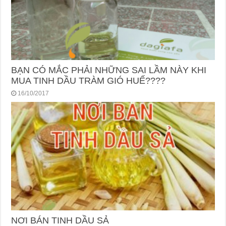
BẠN CÓ MẮC PHẢI NHỮNG SAI LẦM NÀY KHI
MUA TINH DẦU TRÀM GIÓ HUẾ????
16/10/2017
NƠI BÁN TINH DẦU SẢ