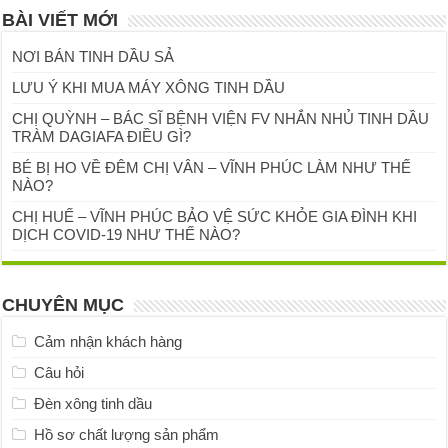
BÀI VIẾT MỚI
NƠI BÁN TINH DẦU SẢ
LƯU Ý KHI MUA MÁY XÔNG TINH DẦU
CHỊ QUỲNH – BÁC SĨ BỆNH VIỆN FV NHẮN NHỦ TINH DẦU
TRÀM DAGIAFA ĐIỀU GÌ?
BÉ BỊ HO VỀ ĐÊM CHỊ VÂN – VĨNH PHÚC LÀM NHƯ THẾ
NÀO?
CHỊ HUẾ – VĨNH PHÚC BẢO VỆ SỨC KHỎE GIA ĐÌNH KHI
DỊCH COVID-19 NHƯ THẾ NÀO?
CHUYÊN MỤC
Cảm nhận khách hàng
Câu hỏi
Đèn xông tinh dầu
Hồ sơ chất lượng sản phẩm