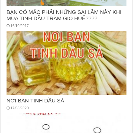
BẠN CÓ MẮC PHẢI NHỮNG SAI LẦM NÀY KHI
MUA TINH DẦU TRÀM GIÓ HUẾ????
16/10/2017
NƠI BÁN TINH DẦU SẢ
17/08/2020