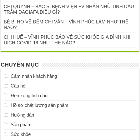
CHỊ QUỲNH – BÁC SĨ BỆNH VIỆN FV NHẮN NHỦ TINH DẦU
TRÀM DAGIAFA ĐIỀU GÌ?
BÉ BỊ HO VỀ ĐÊM CHỊ VÂN – VĨNH PHÚC LÀM NHƯ THẾ
NÀO?
CHỊ HUẾ – VĨNH PHÚC BẢO VỆ SỨC KHỎE GIA ĐÌNH KHI
DỊCH COVID-19 NHƯ THẾ NÀO?
CHUYÊN MỤC
Cảm nhận khách hàng
Câu hỏi
Đèn xông tinh dầu
Hồ sơ chất lượng sản phẩm
Hướng dẫn
Sản phẩm
Sức khỏe