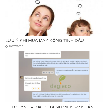
LƯU Ý KHI MUA MÁY XÔNG TINH DẦU
30/07/2020
CHỊ QUỲNH – BÁC SĨ BỆNH VIỆN FV NHẮN