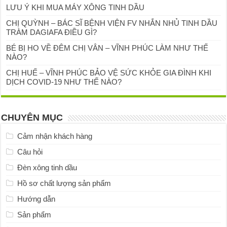
LƯU Ý KHI MUA MÁY XÔNG TINH DẦU
CHỊ QUỲNH – BÁC SĨ BỆNH VIỆN FV NHẮN NHỦ TINH DẦU
TRÀM DAGIAFA ĐIỀU GÌ?
BÉ BỊ HO VỀ ĐÊM CHỊ VÂN – VĨNH PHÚC LÀM NHƯ THẾ
NÀO?
CHỊ HUẾ – VĨNH PHÚC BẢO VỆ SỨC KHỎE GIA ĐÌNH KHI
DỊCH COVID-19 NHƯ THẾ NÀO?
CHUYÊN MỤC
Cảm nhận khách hàng
Câu hỏi
Đèn xông tinh dầu
Hồ sơ chất lượng sản phẩm
Hướng dẫn
Sản phẩm