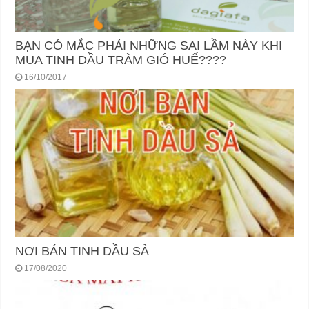
BẠN CÓ MẮC PHẢI NHỮNG SAI LẦM NÀY KHI
MUA TINH DẦU TRÀM GIÓ HUẾ????
16/10/2017
NƠI BÁN TINH DẦU SẢ
17/08/2020