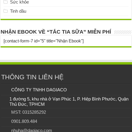
Sức khỏe
Tinh dầu
NHẬN EBOOK VỀ “TẮC TIA SỮA” MIỄN PHÍ
[contact-form-7 id="5" title="Nhận Ebook"]
THÔNG TIN LIÊN HỆ
CÔNG TY TNHH DAGIACO
1 đường 5, khu nhà ở Vạn Phúc 1, P. Hiệp Bình Phước, Quận
Thủ Đức, TPHCM
MST: 0315285292
0901.809.484
nhuha@dagiaco.com