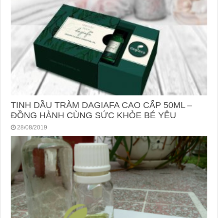
TINH DẦU TRÀM DAGIAFA CAO CẤP 50ML –
ĐỒNG HÀNH CÙNG SỨC KHỎE BÉ YÊU
28/08/2019