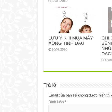
28/08/2019
LƯU Ý KHI MUA MÁY
CHỊ 
XÔNG TINH DẦU
BỆN
NHỦ
30/07/2020
DAGI
12/0
Trả lời
Email của bạn sẽ không được hiển thị 
Bình luận
*