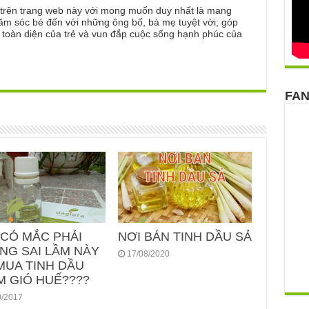
ẻ trên trang web này với mong muốn duy nhất là mang
ăm sóc bé đến với những ông bố, bà mẹ tuyệt vời; góp
n toàn diện của trẻ và vun đắp cuộc sống hạnh phúc của
FA
 CÓ MẮC PHẢI
NƠI BÁN TINH DẦU SẢ
NG SAI LẦM NÀY
17/08/2020
MUA TINH DẦU
M GIÓ HUẾ????
0/2017