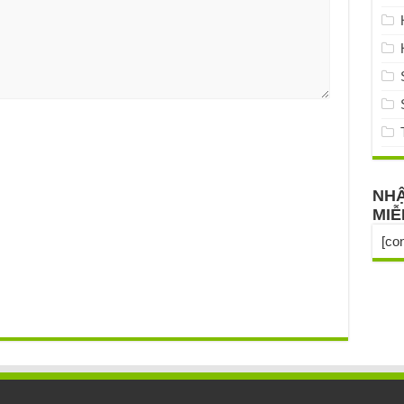
NHẬ
MIỄ
[co