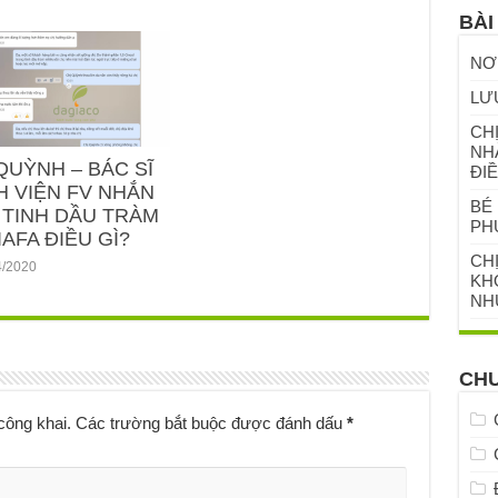
BÀI
NƠ
LƯ
CHỊ
NH
QUỲNH – BÁC SĨ
ĐIỀ
H VIỆN FV NHẮN
BÉ 
 TINH DẦU TRÀM
PH
AFA ĐIỀU GÌ?
CH
4/2020
KHỎ
NH
CH
công khai.
Các trường bắt buộc được đánh dấu
*