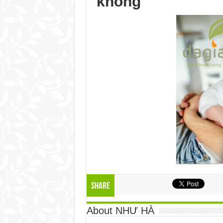
không
Share
About NHƯ HÀ