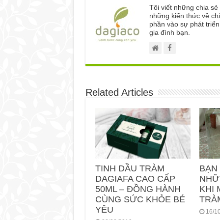
Tôi viết những chia s
những kiến thức về ch
phần vào sự phát triể
gia đình bạn.
Related Articles
TINH DẦU TRÀM
BẠN
DAGIAFA CAO CẤP
NHỮ
50ML – ĐỒNG HÀNH
KHI 
CÙNG SỨC KHỎE BÉ
TRÀ
YÊU
16/1