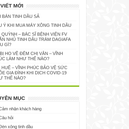
 VIẾT MỚI
I BÁN TINH DẦU SẢ
U Ý KHI MUA MÁY XÔNG TINH DẦU
 QUỲNH – BÁC SĨ BỆNH VIỆN FV
ẮN NHỦ TINH DẦU TRÀM DAGIAFA
U GÌ?
BỊ HO VỀ ĐÊM CHỊ VÂN – VĨNH
ÚC LÀM NHƯ THẾ NÀO?
Ị HUẾ – VĨNH PHÚC BẢO VỆ SỨC
E GIA ĐÌNH KHI DỊCH COVID-19
Ư THẾ NÀO?
UYÊN MỤC
Cảm nhận khách hàng
Câu hỏi
Đèn xông tinh dầu