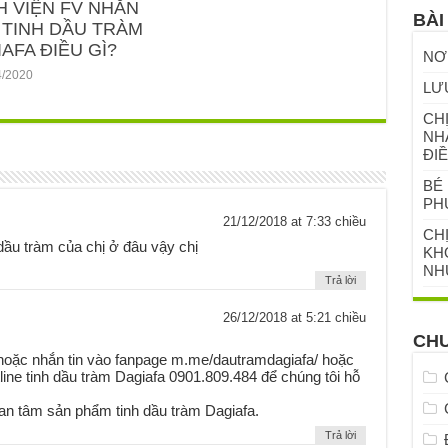
H VIỆN FV NHẮN
BÀI
 TINH DẦU TRÀM
AFA ĐIỀU GÌ?
NƠ
4/2020
LƯ
CHỊ
NH
ĐIỀ
BÉ 
PH
21/12/2018 at 7:33 chiều
CH
dầu tràm của chị ở đâu vậy chị
KHỎ
NH
Trả lời
26/12/2018 at 5:21 chiều
CH
 hoặc nhắn tin vào fanpage m.me/dautramdagiafa/ hoặc
otline tinh dầu tràm Dagiafa 0901.809.484 để chúng tôi hỗ
n tâm sản phẩm tinh dầu tràm Dagiafa.
Trả lời