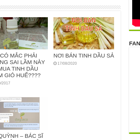
FA
 CÓ MẮC PHẢI
NƠI BÁN TINH DẦU SẢ
NG SAI LẦM NÀY
17/08/2020
MUA TINH DẦU
M GIÓ HUẾ????
0/2017
QUỲNH – BÁC SĨ