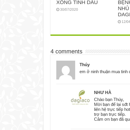
XÔNG TINH DẦU
BỆN
NHỦ
30/07/2020
DAGI
12/0
4 comments
Thúy
em ở ninh thuận mua tinh 
NHƯ HÀ
Chào bạn Thúy,
Mời bạn để lại sđt
liên hệ trực tiếp h
trợ bạn trực tiếp.
Cảm ơn bạn đã qua