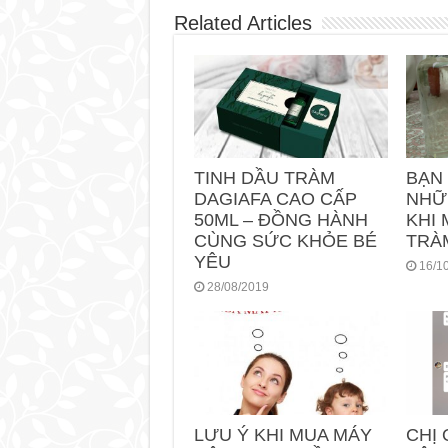
Related Articles
TINH DẦU TRÀM
BẠN
DAGIAFA CAO CẤP
NHỮ
50ML – ĐỒNG HÀNH
KHI 
CÙNG SỨC KHỎE BÉ
TRÀ
YÊU
16/1
28/08/2019
LƯU Ý KHI MUA MÁY
CHỊ 