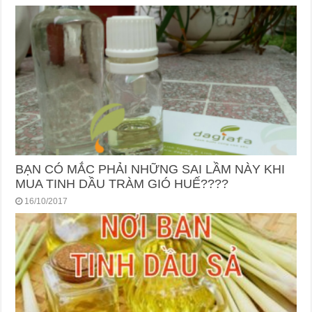
BẠN CÓ MẮC PHẢI NHỮNG SAI LẦM NÀY KHI
MUA TINH DẦU TRÀM GIÓ HUẾ????
16/10/2017