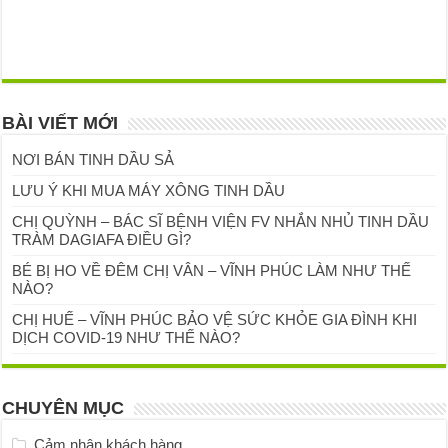
BÀI VIẾT MỚI
NƠI BÁN TINH DẦU SẢ
LƯU Ý KHI MUA MÁY XÔNG TINH DẦU
CHỊ QUỲNH – BÁC SĨ BỆNH VIỆN FV NHẮN NHỦ TINH DẦU
TRÀM DAGIAFA ĐIỀU GÌ?
BÉ BỊ HO VỀ ĐÊM CHỊ VÂN – VĨNH PHÚC LÀM NHƯ THẾ
NÀO?
CHỊ HUẾ – VĨNH PHÚC BẢO VỆ SỨC KHỎE GIA ĐÌNH KHI
DỊCH COVID-19 NHƯ THẾ NÀO?
CHUYÊN MỤC
Cảm nhận khách hàng