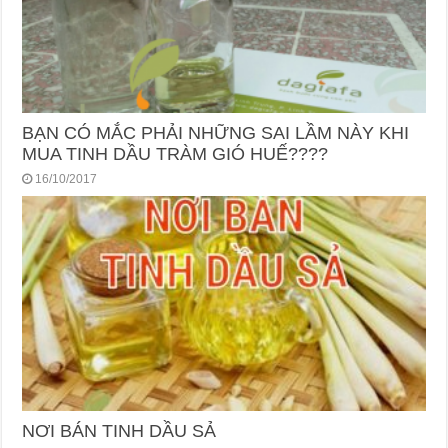
BẠN CÓ MẮC PHẢI NHỮNG SAI LẦM NÀY KHI
MUA TINH DẦU TRÀM GIÓ HUẾ????
16/10/2017
NƠI BÁN TINH DẦU SẢ