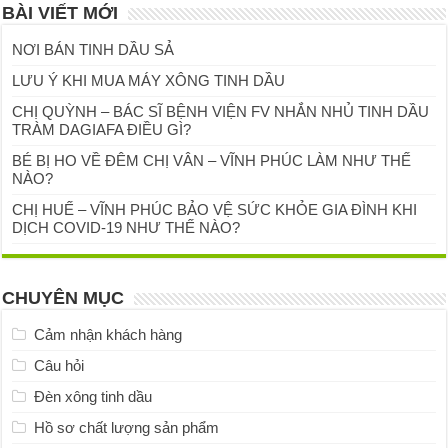
BÀI VIẾT MỚI
NƠI BÁN TINH DẦU SẢ
LƯU Ý KHI MUA MÁY XÔNG TINH DẦU
CHỊ QUỲNH – BÁC SĨ BỆNH VIỆN FV NHẮN NHỦ TINH DẦU
TRÀM DAGIAFA ĐIỀU GÌ?
BÉ BỊ HO VỀ ĐÊM CHỊ VÂN – VĨNH PHÚC LÀM NHƯ THẾ
NÀO?
CHỊ HUẾ – VĨNH PHÚC BẢO VỆ SỨC KHỎE GIA ĐÌNH KHI
DỊCH COVID-19 NHƯ THẾ NÀO?
CHUYÊN MỤC
Cảm nhận khách hàng
Câu hỏi
Đèn xông tinh dầu
Hồ sơ chất lượng sản phẩm