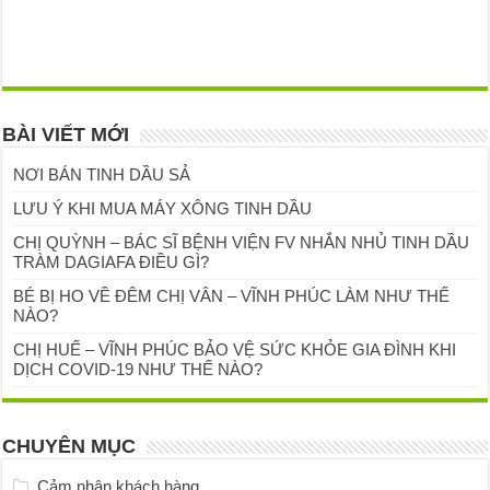
BÀI VIẾT MỚI
NƠI BÁN TINH DẦU SẢ
LƯU Ý KHI MUA MÁY XÔNG TINH DẦU
CHỊ QUỲNH – BÁC SĨ BỆNH VIỆN FV NHẮN NHỦ TINH DẦU
TRÀM DAGIAFA ĐIỀU GÌ?
BÉ BỊ HO VỀ ĐÊM CHỊ VÂN – VĨNH PHÚC LÀM NHƯ THẾ
NÀO?
CHỊ HUẾ – VĨNH PHÚC BẢO VỆ SỨC KHỎE GIA ĐÌNH KHI
DỊCH COVID-19 NHƯ THẾ NÀO?
CHUYÊN MỤC
Cảm nhận khách hàng