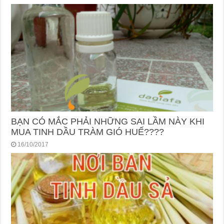
BẠN CÓ MẮC PHẢI NHỮNG SAI LẦM NÀY KHI
MUA TINH DẦU TRÀM GIÓ HUẾ????
16/10/2017