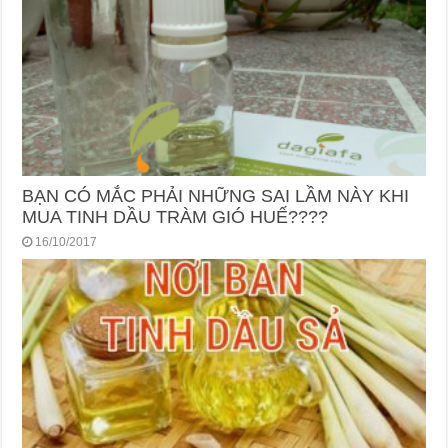
BẠN CÓ MẮC PHẢI NHỮNG SAI LẦM NÀY KHI
MUA TINH DẦU TRÀM GIÓ HUẾ????
16/10/2017