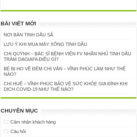
BÀI VIẾT MỚI
NƠI BÁN TINH DẦU SẢ
LƯU Ý KHI MUA MÁY XÔNG TINH DẦU
CHỊ QUỲNH – BÁC SĨ BỆNH VIỆN FV NHẮN NHỦ TINH DẦU
TRÀM DAGIAFA ĐIỀU GÌ?
BÉ BỊ HO VỀ ĐÊM CHỊ VÂN – VĨNH PHÚC LÀM NHƯ THẾ
NÀO?
CHỊ HUẾ – VĨNH PHÚC BẢO VỆ SỨC KHỎE GIA ĐÌNH KHI
DỊCH COVID-19 NHƯ THẾ NÀO?
CHUYÊN MỤC
Cảm nhận khách hàng
Câu hỏi