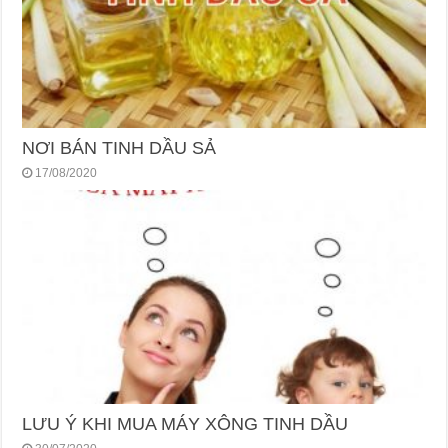
NƠI BÁN TINH DẦU SẢ
17/08/2020
LƯU Ý KHI MUA MÁY XÔNG TINH DẦU