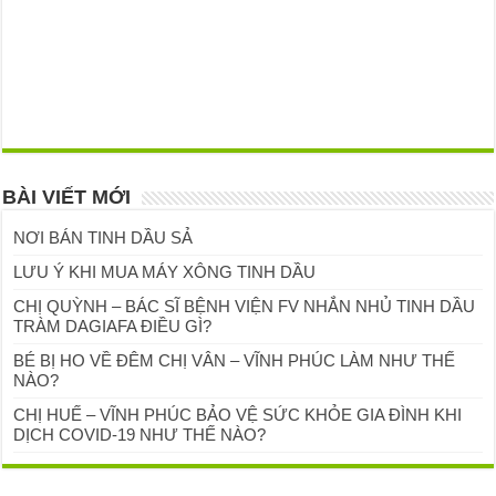
BÀI VIẾT MỚI
NƠI BÁN TINH DẦU SẢ
LƯU Ý KHI MUA MÁY XÔNG TINH DẦU
CHỊ QUỲNH – BÁC SĨ BỆNH VIỆN FV NHẮN NHỦ TINH DẦU
TRÀM DAGIAFA ĐIỀU GÌ?
BÉ BỊ HO VỀ ĐÊM CHỊ VÂN – VĨNH PHÚC LÀM NHƯ THẾ
NÀO?
CHỊ HUẾ – VĨNH PHÚC BẢO VỆ SỨC KHỎE GIA ĐÌNH KHI
DỊCH COVID-19 NHƯ THẾ NÀO?