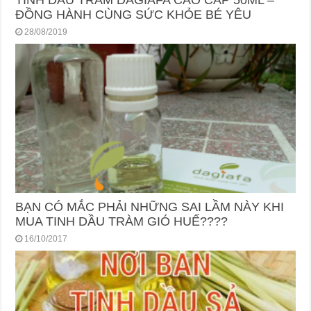
TINH DẦU TRÀM DAGIAFA CAO CẤP 50ML –
ĐỒNG HÀNH CÙNG SỨC KHỎE BÉ YÊU
28/08/2019
BẠN CÓ MẮC PHẢI NHỮNG SAI LẦM NÀY KHI
MUA TINH DẦU TRÀM GIÓ HUẾ????
16/10/2017