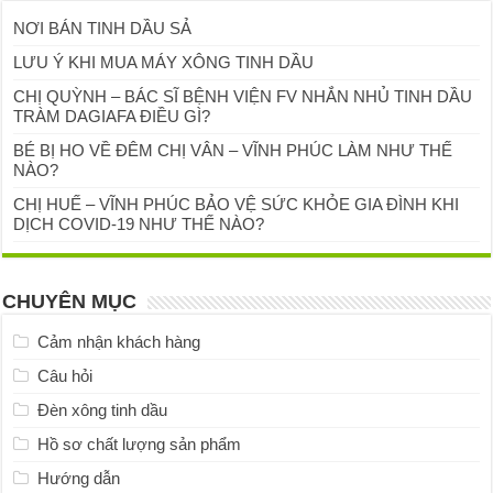
NƠI BÁN TINH DẦU SẢ
LƯU Ý KHI MUA MÁY XÔNG TINH DẦU
CHỊ QUỲNH – BÁC SĨ BỆNH VIỆN FV NHẮN NHỦ TINH DẦU
TRÀM DAGIAFA ĐIỀU GÌ?
BÉ BỊ HO VỀ ĐÊM CHỊ VÂN – VĨNH PHÚC LÀM NHƯ THẾ
NÀO?
CHỊ HUẾ – VĨNH PHÚC BẢO VỆ SỨC KHỎE GIA ĐÌNH KHI
DỊCH COVID-19 NHƯ THẾ NÀO?
CHUYÊN MỤC
Cảm nhận khách hàng
Câu hỏi
Đèn xông tinh dầu
Hồ sơ chất lượng sản phẩm
Hướng dẫn