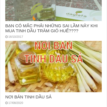
BẠN CÓ MẮC PHẢI NHỮNG SAI LẦM NÀY KHI
MUA TINH DẦU TRÀM GIÓ HUẾ????
16/10/2017
NƠI BÁN TINH DẦU SẢ
17/08/2020