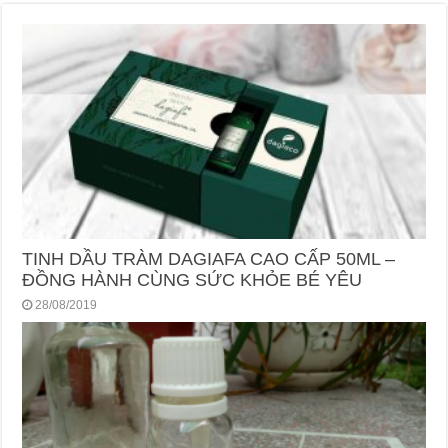
TINH DẦU TRÀM DAGIAFA CAO CẤP 50ML –
ĐỒNG HÀNH CÙNG SỨC KHỎE BÉ YÊU
28/08/2019