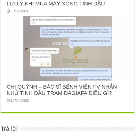
LƯU Ý KHI MUA MÁY XÔNG TINH DẦU
30/07/2020
CHỊ QUỲNH – BÁC SĨ BỆNH VIỆN FV NHẮN
NHỦ TINH DẦU TRÀM DAGIAFA ĐIỀU GÌ?
12/04/2020
Trả lời