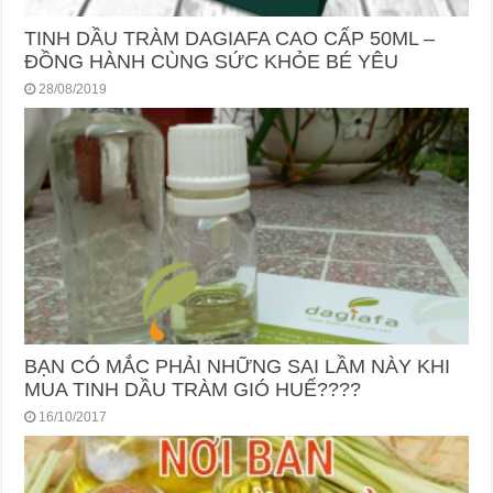
TINH DẦU TRÀM DAGIAFA CAO CẤP 50ML –
ĐỒNG HÀNH CÙNG SỨC KHỎE BÉ YÊU
28/08/2019
BẠN CÓ MẮC PHẢI NHỮNG SAI LẦM NÀY KHI
MUA TINH DẦU TRÀM GIÓ HUẾ????
16/10/2017