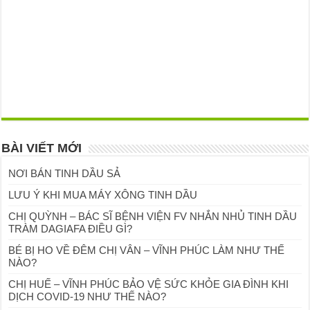
BÀI VIẾT MỚI
NƠI BÁN TINH DẦU SẢ
LƯU Ý KHI MUA MÁY XÔNG TINH DẦU
CHỊ QUỲNH – BÁC SĨ BỆNH VIỆN FV NHẮN NHỦ TINH DẦU
TRÀM DAGIAFA ĐIỀU GÌ?
BÉ BỊ HO VỀ ĐÊM CHỊ VÂN – VĨNH PHÚC LÀM NHƯ THẾ
NÀO?
CHỊ HUẾ – VĨNH PHÚC BẢO VỆ SỨC KHỎE GIA ĐÌNH KHI
DỊCH COVID-19 NHƯ THẾ NÀO?