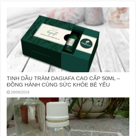
TINH DẦU TRÀM DAGIAFA CAO CẤP 50ML –
ĐỒNG HÀNH CÙNG SỨC KHỎE BÉ YÊU
28/08/2019