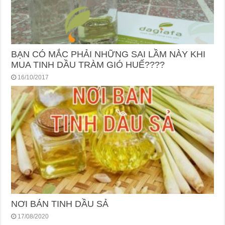
BẠN CÓ MẮC PHẢI NHỮNG SAI LẦM NÀY KHI
MUA TINH DẦU TRÀM GIÓ HUẾ????
16/10/2017
NƠI BÁN TINH DẦU SẢ
17/08/2020