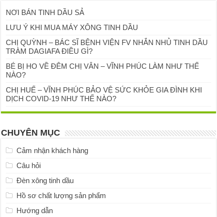
NƠI BÁN TINH DẦU SẢ
LƯU Ý KHI MUA MÁY XÔNG TINH DẦU
CHỊ QUỲNH – BÁC SĨ BỆNH VIỆN FV NHẮN NHỦ TINH DẦU
TRÀM DAGIAFA ĐIỀU GÌ?
BÉ BỊ HO VỀ ĐÊM CHỊ VÂN – VĨNH PHÚC LÀM NHƯ THẾ
NÀO?
CHỊ HUẾ – VĨNH PHÚC BẢO VỆ SỨC KHỎE GIA ĐÌNH KHI
DỊCH COVID-19 NHƯ THẾ NÀO?
CHUYÊN MỤC
Cảm nhận khách hàng
Câu hỏi
Đèn xông tinh dầu
Hồ sơ chất lượng sản phẩm
Hướng dẫn