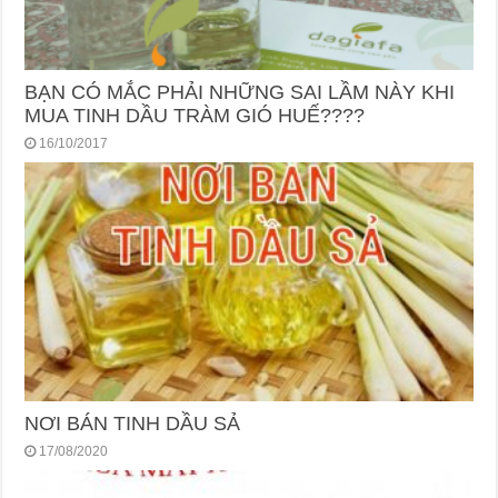
BẠN CÓ MẮC PHẢI NHỮNG SAI LẦM NÀY KHI
MUA TINH DẦU TRÀM GIÓ HUẾ????
16/10/2017
NƠI BÁN TINH DẦU SẢ
17/08/2020