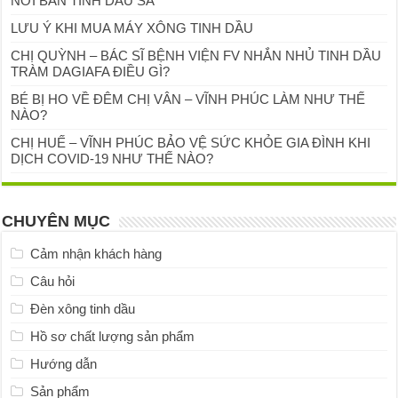
NƠI BÁN TINH DẦU SẢ
LƯU Ý KHI MUA MÁY XÔNG TINH DẦU
CHỊ QUỲNH – BÁC SĨ BỆNH VIỆN FV NHẮN NHỦ TINH DẦU
TRÀM DAGIAFA ĐIỀU GÌ?
BÉ BỊ HO VỀ ĐÊM CHỊ VÂN – VĨNH PHÚC LÀM NHƯ THẾ
NÀO?
CHỊ HUẾ – VĨNH PHÚC BẢO VỆ SỨC KHỎE GIA ĐÌNH KHI
DỊCH COVID-19 NHƯ THẾ NÀO?
CHUYÊN MỤC
Cảm nhận khách hàng
Câu hỏi
Đèn xông tinh dầu
Hồ sơ chất lượng sản phẩm
Hướng dẫn
Sản phẩm