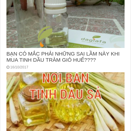
BẠN CÓ MẮC PHẢI NHỮNG SAI LẦM NÀY KHI
MUA TINH DẦU TRÀM GIÓ HUẾ????
16/10/2017