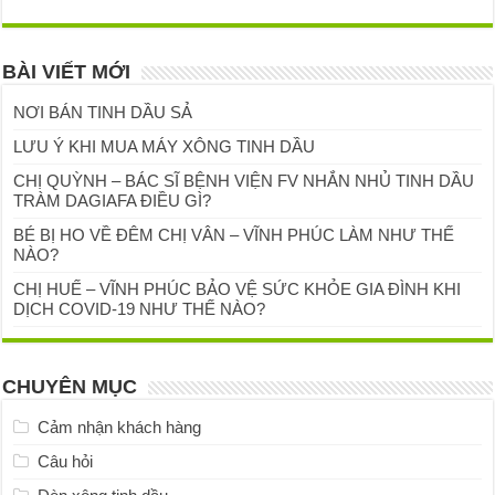
BÀI VIẾT MỚI
NƠI BÁN TINH DẦU SẢ
LƯU Ý KHI MUA MÁY XÔNG TINH DẦU
CHỊ QUỲNH – BÁC SĨ BỆNH VIỆN FV NHẮN NHỦ TINH DẦU
TRÀM DAGIAFA ĐIỀU GÌ?
BÉ BỊ HO VỀ ĐÊM CHỊ VÂN – VĨNH PHÚC LÀM NHƯ THẾ
NÀO?
CHỊ HUẾ – VĨNH PHÚC BẢO VỆ SỨC KHỎE GIA ĐÌNH KHI
DỊCH COVID-19 NHƯ THẾ NÀO?
CHUYÊN MỤC
Cảm nhận khách hàng
Câu hỏi