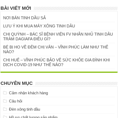
BÀI VIẾT MỚI
NƠI BÁN TINH DẦU SẢ
LƯU Ý KHI MUA MÁY XÔNG TINH DẦU
CHỊ QUỲNH – BÁC SĨ BỆNH VIỆN FV NHẮN NHỦ TINH DẦU
TRÀM DAGIAFA ĐIỀU GÌ?
BÉ BỊ HO VỀ ĐÊM CHỊ VÂN – VĨNH PHÚC LÀM NHƯ THẾ
NÀO?
CHỊ HUẾ – VĨNH PHÚC BẢO VỆ SỨC KHỎE GIA ĐÌNH KHI
DỊCH COVID-19 NHƯ THẾ NÀO?
CHUYÊN MỤC
Cảm nhận khách hàng
Câu hỏi
Đèn xông tinh dầu
Hồ sơ chất lượng sản phẩm