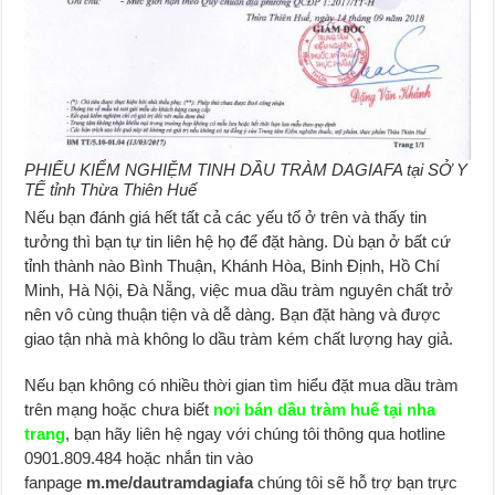
PHIẾU KIỂM NGHIỆM TINH DẦU TRÀM DAGIAFA tại SỞ Y
TẾ tỉnh Thừa Thiên Huế
Nếu bạn đánh giá hết tất cả các yếu tố ở trên và thấy tin
tưởng thì bạn tự tin liên hệ họ để đặt hàng. Dù bạn ở bất cứ
tỉnh thành nào Bình Thuận, Khánh Hòa, Binh Định, Hồ Chí
Minh, Hà Nội, Đà Nẵng, việc mua dầu tràm nguyên chất trở
nên vô cùng thuận tiện và dễ dàng. Bạn đặt hàng và được
giao tận nhà mà không lo dầu tràm kém chất lượng hay giả.
Nếu bạn không có nhiều thời gian tìm hiểu đặt mua dầu tràm
trên mạng hoặc chưa biết
nơi bán dầu tràm huế tại nha
trang
, bạn hãy liên hệ ngay với chúng tôi thông qua hotline
0901.809.484 hoặc nhắn tin vào
fanpage
m.me/dautramdagiafa
chúng tôi sẽ hỗ trợ bạn trực