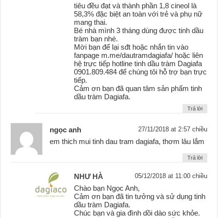
tiêu đều đạt và thành phần 1,8 cineol là
58,3% đặc biệt an toàn với trẻ và phụ nữ
mang thai.
Bé nhà mình 3 tháng dùng được tinh dầu
tràm bạn nhé.
Mời bạn để lại sđt hoặc nhắn tin vào
fanpage m.me/dautramdagiafa/ hoặc liên
hệ trực tiếp hotline tinh dầu tràm Dagiafa
0901.809.484 để chúng tôi hỗ trợ bạn trực
tiếp.
Cảm ơn bạn đã quan tâm sản phẩm tinh
dầu tràm Dagiafa.
Trả lời
ngọc anh
27/11/2018 at 2:57 chiều
em thich mui tinh dau tram dagiafa, thơm lâu lắm
Trả lời
NHƯ HÀ
05/12/2018 at 11:00 chiều
Chào bạn Ngọc Anh,
Cảm ơn bạn đã tin tưởng và sử dụng tinh
dầu tràm Dagiafa.
Chúc bạn và gia đình dồi dào sức khỏe.