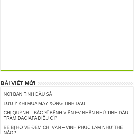
BÀI VIẾT MỚI
NƠI BÁN TINH DẦU SẢ
LƯU Ý KHI MUA MÁY XÔNG TINH DẦU
CHỊ QUỲNH – BÁC SĨ BỆNH VIỆN FV NHẮN NHỦ TINH DẦU
TRÀM DAGIAFA ĐIỀU GÌ?
BÉ BỊ HO VỀ ĐÊM CHỊ VÂN – VĨNH PHÚC LÀM NHƯ THẾ
NÀO?