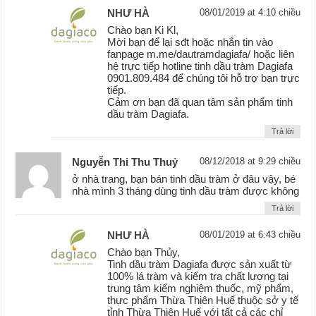
NHƯ HÀ
08/01/2019 at 4:10 chiều
Chào bạn Ki Kl,
Mời bạn để lại sđt hoặc nhắn tin vào
fanpage m.me/dautramdagiafa/ hoặc liên
hệ trực tiếp hotline tinh dầu tràm Dagiafa
0901.809.484 để chúng tôi hỗ trợ bạn trực
tiếp.
Cảm ơn bạn đã quan tâm sản phẩm tinh
dầu tràm Dagiafa.
Trả lời
Nguyễn Thi Thu Thuỷ
08/12/2018 at 9:29 chiều
ở nhà trang, bạn bán tinh dầu tràm ở đâu vậy, bé
nhà mình 3 tháng dùng tinh dầu tràm được không
Trả lời
NHƯ HÀ
08/01/2019 at 6:43 chiều
Chào bạn Thủy,
Tinh dầu tràm Dagiafa được sản xuất từ
100% lá tràm và kiểm tra chất lượng tại
trung tâm kiểm nghiệm thuốc, mỹ phẩm,
thực phẩm Thừa Thiên Huế thuộc sở y tế
tỉnh Thừa Thiên Huế với tất cả các chỉ