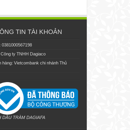
ÔNG TIN TÀI KHOẢN
: 0381000567198
 Công ty TNHH Dagiaco
 hàng: Vietcombank chi nhánh Thủ
H DẦU TRÀM DAGIAFA