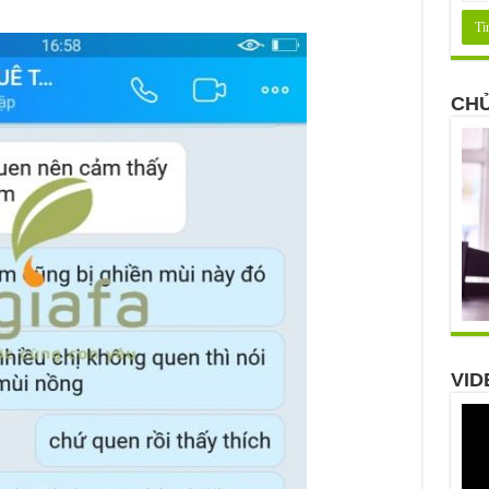
CHỦ
VID