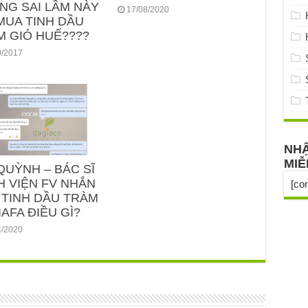
NG SAI LẦM NÀY
17/08/2020
MUA TINH DẦU
M GIÓ HUẾ????
0/2017
NHẬ
MIỄ
QUỲNH – BÁC SĨ
H VIỆN FV NHẮN
[co
 TINH DẦU TRÀM
AFA ĐIỀU GÌ?
4/2020