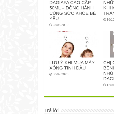
DAGIAFA CAO CẤP
NHỮ
50ML – ĐỒNG HÀNH
KHI 
CÙNG SỨC KHỎE BÉ
TRÀ
YÊU
16/1
28/08/2019
LƯU Ý KHI MUA MÁY
CHỊ 
XÔNG TINH DẦU
BỆN
NHỦ
30/07/2020
DAGI
12/0
Trả lời