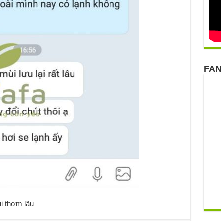
FA
i thơm lâu