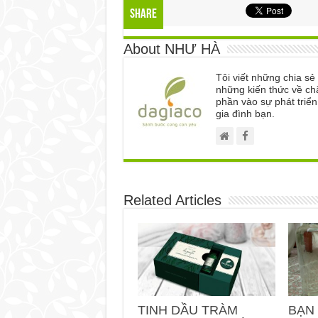
Share
About NHƯ HÀ
Tôi viết những chia s
những kiến thức về ch
phần vào sự phát triể
gia đình bạn.
Related Articles
TINH DẦU TRÀM
BẠN