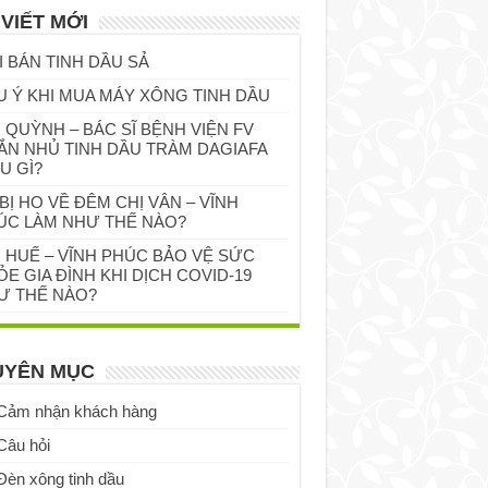
 VIẾT MỚI
I BÁN TINH DẦU SẢ
U Ý KHI MUA MÁY XÔNG TINH DẦU
 QUỲNH – BÁC SĨ BỆNH VIỆN FV
ẮN NHỦ TINH DẦU TRÀM DAGIAFA
U GÌ?
BỊ HO VỀ ĐÊM CHỊ VÂN – VĨNH
ÚC LÀM NHƯ THẾ NÀO?
Ị HUẾ – VĨNH PHÚC BẢO VỆ SỨC
E GIA ĐÌNH KHI DỊCH COVID-19
Ư THẾ NÀO?
UYÊN MỤC
Cảm nhận khách hàng
Câu hỏi
Đèn xông tinh dầu