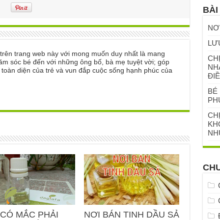
BÀI
NƠ
LƯ
ẻ trên trang web này với mong muốn duy nhất là mang
CHỊ
ăm sóc bé đến với những ông bố, bà mẹ tuyệt vời; góp
NH
n toàn diện của trẻ và vun đắp cuộc sống hạnh phúc của
ĐIỀ
BÉ 
PH
CH
KHỎ
NH
CH
 CÓ MẮC PHẢI
NƠI BÁN TINH DẦU SẢ