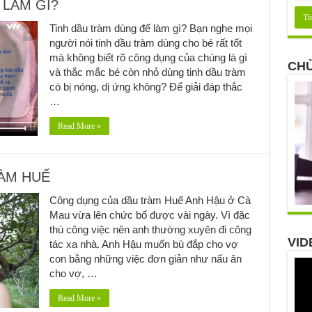
 LÀM GÌ?
Tinh dầu tràm dùng để làm gì? Bạn nghe mọi
người nói tinh dầu tràm dùng cho bé rất tốt
mà không biết rõ công dụng của chúng là gì
CHỦ
và thắc mắc bé còn nhỏ dùng tinh dầu tràm
có bị nóng, dị ứng không? Để giải đáp thắc
…
Read More »
ÀM HUẾ
Công dụng của dầu tràm Huế Anh Hậu ở Cà
Mau vừa lên chức bố được vài ngày. Vì đặc
thù công việc nên anh thường xuyên đi công
VID
tác xa nhà. Anh Hậu muốn bù đắp cho vợ
con bằng những việc đơn giản như nấu ăn
cho vợ, …
Read More »