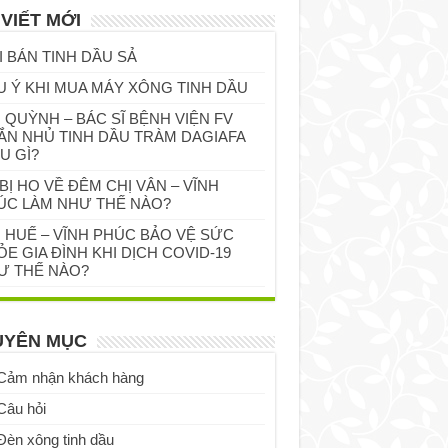
 VIẾT MỚI
I BÁN TINH DẦU SẢ
U Ý KHI MUA MÁY XÔNG TINH DẦU
 QUỲNH – BÁC SĨ BỆNH VIỆN FV
ẮN NHỦ TINH DẦU TRÀM DAGIAFA
U GÌ?
BỊ HO VỀ ĐÊM CHỊ VÂN – VĨNH
ÚC LÀM NHƯ THẾ NÀO?
Ị HUẾ – VĨNH PHÚC BẢO VỆ SỨC
E GIA ĐÌNH KHI DỊCH COVID-19
Ư THẾ NÀO?
UYÊN MỤC
Cảm nhận khách hàng
Câu hỏi
Đèn xông tinh dầu