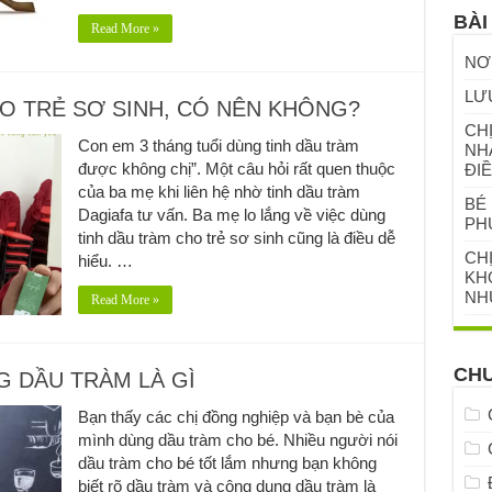
BÀI
Read More »
NƠ
LƯ
O TRẺ SƠ SINH, CÓ NÊN KHÔNG?
CHỊ
Con em 3 tháng tuổi dùng tinh dầu tràm
NH
được không chị”. Một câu hỏi rất quen thuộc
ĐIỀ
của ba mẹ khi liên hệ nhờ tinh dầu tràm
BÉ 
Dagiafa tư vấn. Ba mẹ lo lắng về việc dùng
PH
tinh dầu tràm cho trẻ sơ sinh cũng là điều dễ
CH
hiểu. …
KHỎ
NH
Read More »
CH
 DẦU TRÀM LÀ GÌ
Bạn thấy các chị đồng nghiệp và bạn bè của
mình dùng dầu tràm cho bé. Nhiều người nói
dầu tràm cho bé tốt lắm nhưng bạn không
biết rõ dầu tràm và công dụng dầu tràm là