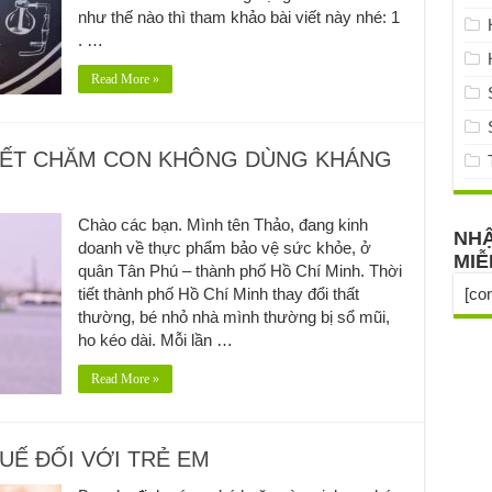
như thế nào thì tham khảo bài viết này nhé: 1
. …
Read More »
UYẾT CHĂM CON KHÔNG DÙNG KHÁNG
Chào các bạn. Mình tên Thảo, đang kinh
NHẬ
doanh về thực phẩm bảo vệ sức khỏe, ở
MIỄ
quân Tân Phú – thành phố Hồ Chí Minh. Thời
tiết thành phố Hồ Chí Minh thay đổi thất
[co
thường, bé nhỏ nhà mình thường bị sổ mũi,
ho kéo dài. Mỗi lần …
Read More »
Ế ĐỐI VỚI TRẺ EM