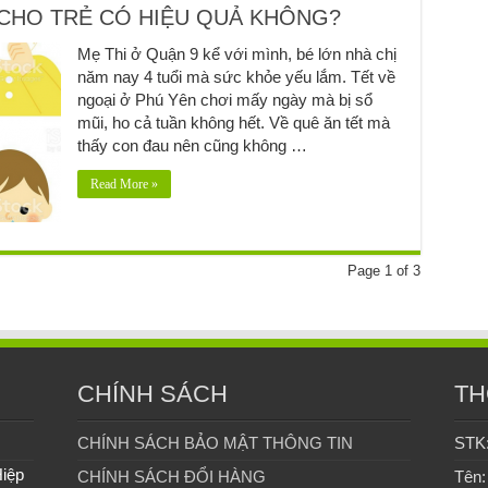
CHO TRẺ CÓ HIỆU QUẢ KHÔNG?
Mẹ Thi ở Quận 9 kể với mình, bé lớn nhà chị
năm nay 4 tuổi mà sức khỏe yếu lắm. Tết về
ngoại ở Phú Yên chơi mấy ngày mà bị sổ
mũi, ho cả tuần không hết. Về quê ăn tết mà
thấy con đau nên cũng không …
Read More »
Page 1 of 3
CHÍNH SÁCH
TH
CHÍNH SÁCH BẢO MẬT THÔNG TIN
STK
Hiệp
CHÍNH SÁCH ĐỔI HÀNG
Tên: