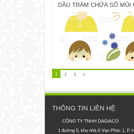
DẦU TRÀM CHỮA SỔ MŨI 
1
2
3
»
THÔNG TIN LIÊN HỆ
CÔNG TY TNHH DAGIACO
1 đường 5, khu nhà ở Vạn Phúc 1, P. 