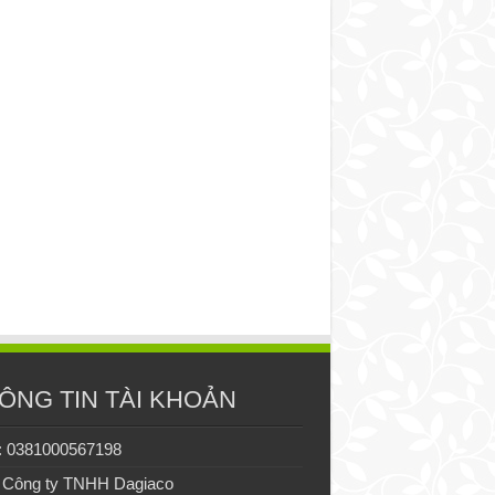
ÔNG TIN TÀI KHOẢN
: 0381000567198
 Công ty TNHH Dagiaco