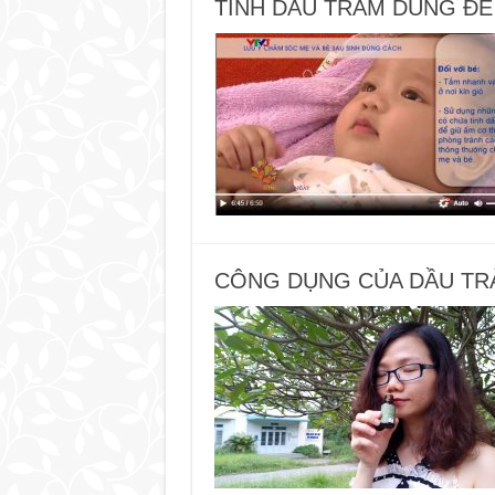
TINH DẦU TRÀM DÙNG ĐỂ
CÔNG DỤNG CỦA DẦU TR