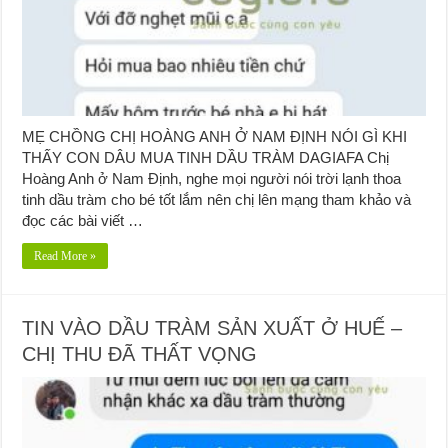
MẸ CHỒNG CHỊ HOÀNG ANH Ở NAM ĐỊNH NÓI GÌ KHI
THẤY CON DÂU MUA TINH DẦU TRÀM DAGIAFA Chị
Hoàng Anh ở Nam Định, nghe mọi người nói trời lạnh thoa
tinh dầu tràm cho bé tốt lắm nên chị lên mạng tham khảo và
đọc các bài viết …
Read More »
TIN VÀO DẦU TRÀM SẢN XUẤT Ở HUẾ –
CHỊ THU ĐÃ THẤT VỌNG