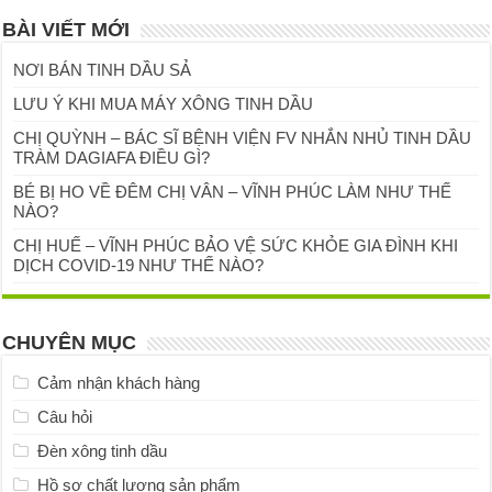
BÀI VIẾT MỚI
NƠI BÁN TINH DẦU SẢ
LƯU Ý KHI MUA MÁY XÔNG TINH DẦU
CHỊ QUỲNH – BÁC SĨ BỆNH VIỆN FV NHẮN NHỦ TINH DẦU
TRÀM DAGIAFA ĐIỀU GÌ?
BÉ BỊ HO VỀ ĐÊM CHỊ VÂN – VĨNH PHÚC LÀM NHƯ THẾ
NÀO?
CHỊ HUẾ – VĨNH PHÚC BẢO VỆ SỨC KHỎE GIA ĐÌNH KHI
DỊCH COVID-19 NHƯ THẾ NÀO?
CHUYÊN MỤC
Cảm nhận khách hàng
Câu hỏi
Đèn xông tinh dầu
Hồ sơ chất lượng sản phẩm