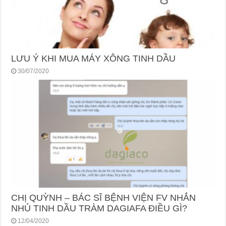
LƯU Ý KHI MUA MÁY XÔNG TINH DẦU
30/07/2020
CHỊ QUỲNH – BÁC SĨ BỆNH VIỆN FV NHẮN
NHỦ TINH DẦU TRÀM DAGIAFA ĐIỀU GÌ?
12/04/2020