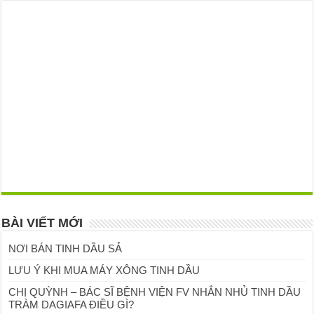
BÀI VIẾT MỚI
NƠI BÁN TINH DẦU SẢ
LƯU Ý KHI MUA MÁY XÔNG TINH DẦU
CHỊ QUỲNH – BÁC SĨ BỆNH VIỆN FV NHẮN NHỦ TINH DẦU
TRÀM DAGIAFA ĐIỀU GÌ?