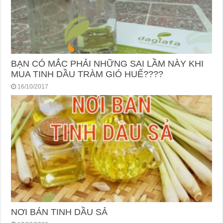
BẠN CÓ MẮC PHẢI NHỮNG SAI LẦM NÀY KHI
MUA TINH DẦU TRÀM GIÓ HUẾ????
16/10/2017
NƠI BÁN TINH DẦU SẢ