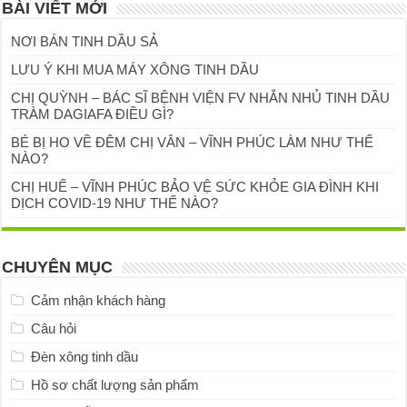
BÀI VIẾT MỚI
NƠI BÁN TINH DẦU SẢ
LƯU Ý KHI MUA MÁY XÔNG TINH DẦU
CHỊ QUỲNH – BÁC SĨ BỆNH VIỆN FV NHẮN NHỦ TINH DẦU
TRÀM DAGIAFA ĐIỀU GÌ?
BÉ BỊ HO VỀ ĐÊM CHỊ VÂN – VĨNH PHÚC LÀM NHƯ THẾ
NÀO?
CHỊ HUẾ – VĨNH PHÚC BẢO VỆ SỨC KHỎE GIA ĐÌNH KHI
DỊCH COVID-19 NHƯ THẾ NÀO?
CHUYÊN MỤC
Cảm nhận khách hàng
Câu hỏi
Đèn xông tinh dầu
Hồ sơ chất lượng sản phẩm