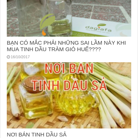
BẠN CÓ MẮC PHẢI NHỮNG SAI LẦM NÀY KHI
MUA TINH DẦU TRÀM GIÓ HUẾ????
16/10/2017
NƠI BÁN TINH DẦU SẢ