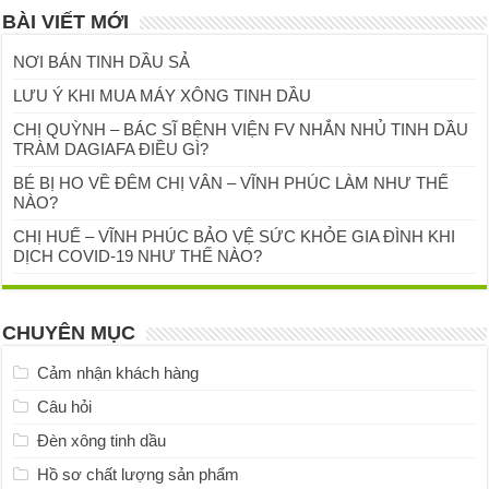
BÀI VIẾT MỚI
NƠI BÁN TINH DẦU SẢ
LƯU Ý KHI MUA MÁY XÔNG TINH DẦU
CHỊ QUỲNH – BÁC SĨ BỆNH VIỆN FV NHẮN NHỦ TINH DẦU
TRÀM DAGIAFA ĐIỀU GÌ?
BÉ BỊ HO VỀ ĐÊM CHỊ VÂN – VĨNH PHÚC LÀM NHƯ THẾ
NÀO?
CHỊ HUẾ – VĨNH PHÚC BẢO VỆ SỨC KHỎE GIA ĐÌNH KHI
DỊCH COVID-19 NHƯ THẾ NÀO?
CHUYÊN MỤC
Cảm nhận khách hàng
Câu hỏi
Đèn xông tinh dầu
Hồ sơ chất lượng sản phẩm