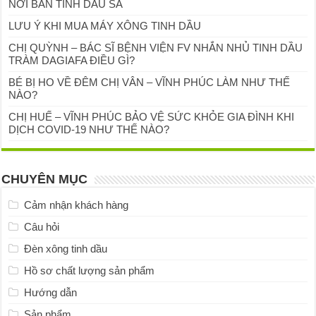
NƠI BÁN TINH DẦU SẢ
LƯU Ý KHI MUA MÁY XÔNG TINH DẦU
CHỊ QUỲNH – BÁC SĨ BỆNH VIỆN FV NHẮN NHỦ TINH DẦU
TRÀM DAGIAFA ĐIỀU GÌ?
BÉ BỊ HO VỀ ĐÊM CHỊ VÂN – VĨNH PHÚC LÀM NHƯ THẾ
NÀO?
CHỊ HUẾ – VĨNH PHÚC BẢO VỆ SỨC KHỎE GIA ĐÌNH KHI
DỊCH COVID-19 NHƯ THẾ NÀO?
CHUYÊN MỤC
Cảm nhận khách hàng
Câu hỏi
Đèn xông tinh dầu
Hồ sơ chất lượng sản phẩm
Hướng dẫn
Sản phẩm