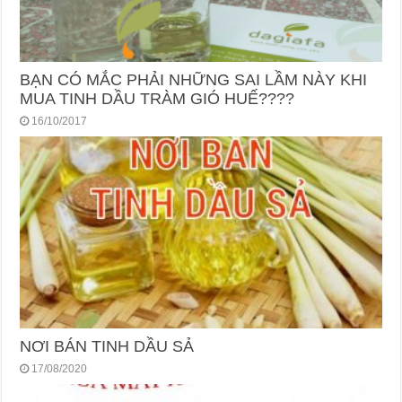
BẠN CÓ MẮC PHẢI NHỮNG SAI LẦM NÀY KHI
MUA TINH DẦU TRÀM GIÓ HUẾ????
16/10/2017
NƠI BÁN TINH DẦU SẢ
17/08/2020