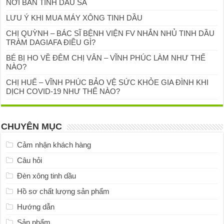
NƠI BÁN TINH DẦU SẢ
LƯU Ý KHI MUA MÁY XÔNG TINH DẦU
CHỊ QUỲNH – BÁC SĨ BỆNH VIỆN FV NHẮN NHỦ TINH DẦU
TRÀM DAGIAFA ĐIỀU GÌ?
BÉ BỊ HO VỀ ĐÊM CHỊ VÂN – VĨNH PHÚC LÀM NHƯ THẾ
NÀO?
CHỊ HUẾ – VĨNH PHÚC BẢO VỆ SỨC KHỎE GIA ĐÌNH KHI
DỊCH COVID-19 NHƯ THẾ NÀO?
CHUYÊN MỤC
Cảm nhận khách hàng
Câu hỏi
Đèn xông tinh dầu
Hồ sơ chất lượng sản phẩm
Hướng dẫn
Sản phẩm