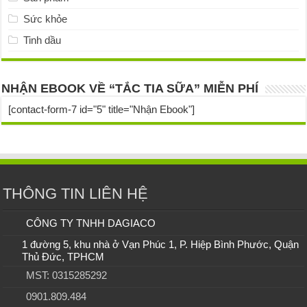
Sức khỏe
Tinh dầu
NHẬN EBOOK VỀ “TẮC TIA SỮA” MIỄN PHÍ
[contact-form-7 id="5" title="Nhận Ebook"]
THÔNG TIN LIÊN HỆ
CÔNG TY TNHH DAGIACO
1 đường 5, khu nhà ở Vạn Phúc 1, P. Hiệp Bình Phước, Quận
Thủ Đức, TPHCM
MST: 0315285292
0901.809.484