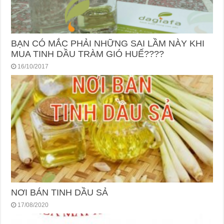
BẠN CÓ MẮC PHẢI NHỮNG SAI LẦM NÀY KHI
MUA TINH DẦU TRÀM GIÓ HUẾ????
16/10/2017
NƠI BÁN TINH DẦU SẢ
17/08/2020