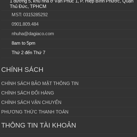
1 đường 5, khu nhà ở Vạn Phúc 1, P. Hiệp Bình Phước, Quận
Thủ Đức, TPHCM
MST: 0315285292
0901.809.484
nhuha@dagiaco.com
8am to 5pm
Thứ 2 đến Thứ 7
CHÍNH SÁCH
CHÍNH SÁCH BẢO MẬT THÔNG TIN
CHÍNH SÁCH ĐỔI HÀNG
CHÍNH SÁCH VẬN CHUYỂN
PHƯƠNG THỨC THANH TOÁN
THÔNG TIN TÀI KHOẢN