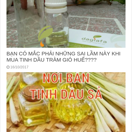
BẠN CÓ MẮC PHẢI NHỮNG SAI LẦM NÀY KHI
MUA TINH DẦU TRÀM GIÓ HUẾ????
16/10/2017