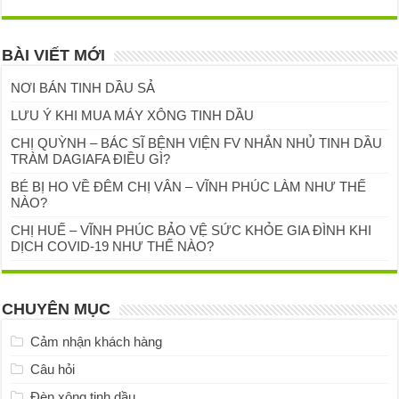
BÀI VIẾT MỚI
NƠI BÁN TINH DẦU SẢ
LƯU Ý KHI MUA MÁY XÔNG TINH DẦU
CHỊ QUỲNH – BÁC SĨ BỆNH VIỆN FV NHẮN NHỦ TINH DẦU
TRÀM DAGIAFA ĐIỀU GÌ?
BÉ BỊ HO VỀ ĐÊM CHỊ VÂN – VĨNH PHÚC LÀM NHƯ THẾ
NÀO?
CHỊ HUẾ – VĨNH PHÚC BẢO VỆ SỨC KHỎE GIA ĐÌNH KHI
DỊCH COVID-19 NHƯ THẾ NÀO?
CHUYÊN MỤC
Cảm nhận khách hàng
Câu hỏi
Đèn xông tinh dầu