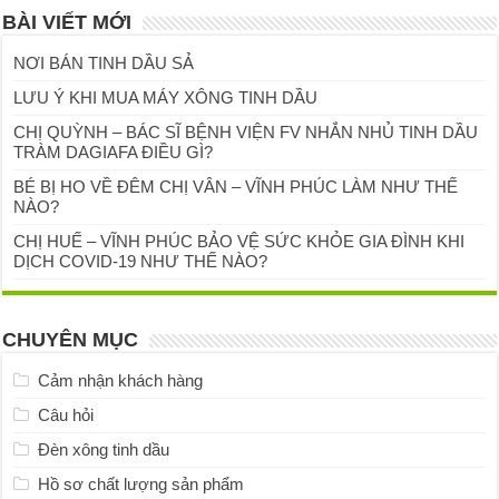
BÀI VIẾT MỚI
NƠI BÁN TINH DẦU SẢ
LƯU Ý KHI MUA MÁY XÔNG TINH DẦU
CHỊ QUỲNH – BÁC SĨ BỆNH VIỆN FV NHẮN NHỦ TINH DẦU
TRÀM DAGIAFA ĐIỀU GÌ?
BÉ BỊ HO VỀ ĐÊM CHỊ VÂN – VĨNH PHÚC LÀM NHƯ THẾ
NÀO?
CHỊ HUẾ – VĨNH PHÚC BẢO VỆ SỨC KHỎE GIA ĐÌNH KHI
DỊCH COVID-19 NHƯ THẾ NÀO?
CHUYÊN MỤC
Cảm nhận khách hàng
Câu hỏi
Đèn xông tinh dầu
Hồ sơ chất lượng sản phẩm