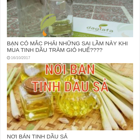
BẠN CÓ MẮC PHẢI NHỮNG SAI LẦM NÀY KHI
MUA TINH DẦU TRÀM GIÓ HUẾ????
16/10/2017
NƠI BÁN TINH DẦU SẢ