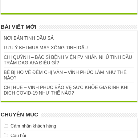
BÀI VIẾT MỚI
NƠI BÁN TINH DẦU SẢ
LƯU Ý KHI MUA MÁY XÔNG TINH DẦU
CHỊ QUỲNH – BÁC SĨ BỆNH VIỆN FV NHẮN NHỦ TINH DẦU
TRÀM DAGIAFA ĐIỀU GÌ?
BÉ BỊ HO VỀ ĐÊM CHỊ VÂN – VĨNH PHÚC LÀM NHƯ THẾ
NÀO?
CHỊ HUẾ – VĨNH PHÚC BẢO VỆ SỨC KHỎE GIA ĐÌNH KHI
DỊCH COVID-19 NHƯ THẾ NÀO?
CHUYÊN MỤC
Cảm nhận khách hàng
Câu hỏi