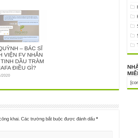
QUỲNH – BÁC SĨ
H VIỆN FV NHẮN
 TINH DẦU TRÀM
NHẬ
AFA ĐIỀU GÌ?
MIỄ
4/2020
[co
công khai.
Các trường bắt buộc được đánh dấu
*