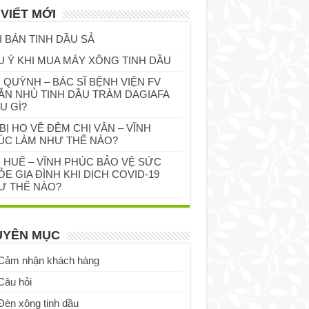
 VIẾT MỚI
I BÁN TINH DẦU SẢ
U Ý KHI MUA MÁY XÔNG TINH DẦU
 QUỲNH – BÁC SĨ BỆNH VIỆN FV
ẮN NHỦ TINH DẦU TRÀM DAGIAFA
U GÌ?
BỊ HO VỀ ĐÊM CHỊ VÂN – VĨNH
ÚC LÀM NHƯ THẾ NÀO?
Ị HUẾ – VĨNH PHÚC BẢO VỆ SỨC
E GIA ĐÌNH KHI DỊCH COVID-19
Ư THẾ NÀO?
UYÊN MỤC
Cảm nhận khách hàng
Câu hỏi
Đèn xông tinh dầu