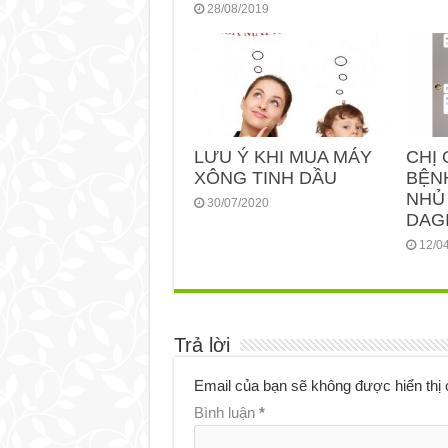
28/08/2019
LƯU Ý KHI MUA MÁY
CHỊ 
XÔNG TINH DẦU
BỆN
NHỦ
30/07/2020
DAGI
12/0
Trả lời
Email của bạn sẽ không được hiển thị 
Bình luận
*