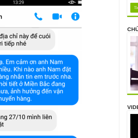
CHỦ
VID