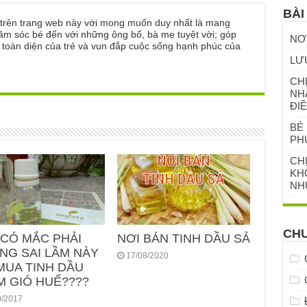
BÀI
ẻ trên trang web này với mong muốn duy nhất là mang
ăm sóc bé đến với những ông bố, bà mẹ tuyệt vời; góp
NƠ
n toàn diện của trẻ và vun đắp cuộc sống hạnh phúc của
LƯ
CHỊ
NH
ĐIỀ
BÉ 
PH
CH
KHỎ
NH
CH
 CÓ MẮC PHẢI
NƠI BÁN TINH DẦU SẢ
NG SAI LẦM NÀY
17/08/2020
MUA TINH DẦU
M GIÓ HUẾ????
0/2017