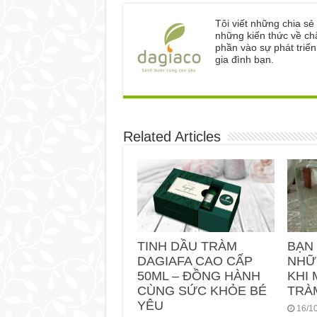
Tôi viết những chia s
những kiến thức về ch
phần vào sự phát triể
gia đình bạn.
Related Articles
TINH DẦU TRÀM
BẠN
DAGIAFA CAO CẤP
NHỮ
50ML – ĐỒNG HÀNH
KHI 
CÙNG SỨC KHỎE BÉ
TRÀ
YÊU
16/1