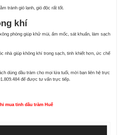
m tránh gió lạnh, gió độc rất tốt.
ông khí
ể xông phòng giúp khử mùi, ẩm mốc, sát khuẩn, làm sạch
 nhà giúp không khí trong sạch, tinh khiết hơn, ức chế
ch dùng dầu tràm cho mọi lứa tuổi, mời bạn liên hệ trực
01.809.484 để được tư vấn trực tiếp.
hi mua tinh dầu tràm Huế