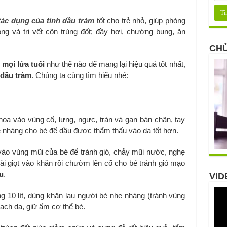
tác dụng của tinh dầu tràm
tốt cho trẻ nhỏ, giúp phòng
òng và trị vết côn trùng đốt; đầy hơi, chướng bụng, ăn
CHỦ
 mọi lứa tuổi
như thế nào để mang lại hiệu quả tốt nhất,
 dầu tràm
. Chúng ta cùng tìm hiểu nhé:
thoa vào vùng cổ, lưng, ngực, trán và gan bàn chân, tay
ẹ nhàng cho bé để dầu được thẩm thấu vào da tốt hơn.
 vào vùng mũi của bé để tránh gió, chảy mũi nước, nghẹ
vài giọt vào khăn rồi chườm lên cổ cho bé tránh gió mạo
u
.
VID
g 10 lít, dùng khăn lau người bé nhẹ nhàng (tránh vùng
ạch da, giữ ấm cơ thể bé.