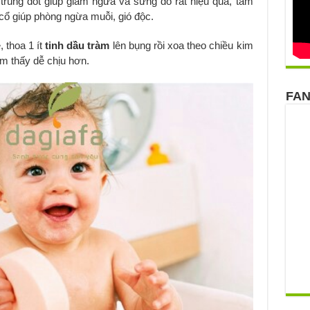
n trùng đốt giúp giảm ngứa và sưng đỏ rất hiệu quả, tẩm
ổ giúp phòng ngừa muỗi, gió độc.
 thoa 1 ít
tinh dầu tràm
lên bụng rồi xoa theo chiều kim
ảm thấy dễ chịu hơn.
FA