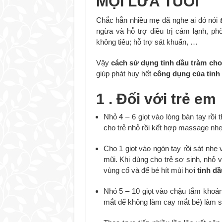
MỌI LỨA TUỔI
Chắc hẳn nhiều mẹ đã nghe ai đó nói
ngừa và hỗ trợ điều trị cảm lạnh, ph
không tiêu; hỗ trợ sát khuẩn, …
Vậy
cách sử dụng tinh dầu tràm cho
giúp phát huy hết
công dụng của tinh
1 . Đối với trẻ em
Nhỏ 4 – 6 giọt vào lòng bàn tay rồi 
cho trẻ nhỏ rồi kết hợp massage nh
Cho 1 giọt vào ngón tay rồi sát nhẹ
mũi. Khi dùng cho trẻ sơ sinh, nhỏ 
vùng cổ và để bé hít mùi hơi
tinh dầ
Nhỏ 5 – 10 giọt vào chậu tắm khoản
mắt để không làm cay mắt bé) làm s