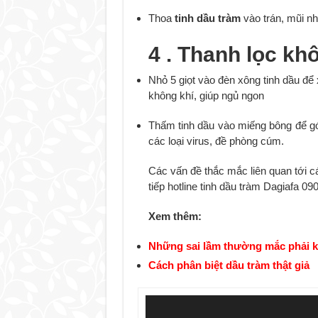
Thoa
tinh dầu tràm
vào trán, mũi nhằ
4 . Thanh lọc kh
Nhỏ 5 giọt vào đèn xông tinh dầu đ
không khí, giúp ngủ ngon
Thấm tinh dầu vào miếng bông để góc
các loại virus, đề phòng cúm.
Các vấn đề thắc mắc liên quan tới cá
tiếp hotline tinh dầu tràm Dagiafa 09
Xem thêm:
Những sai lầm thường mắc phải k
Cách phân biệt dầu tràm thật giả
Trình
chơi