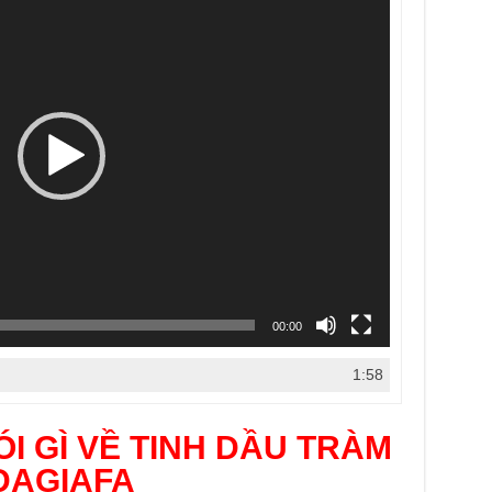
00:00
1:58
I GÌ VỀ TINH DẦU TRÀM
DAGIAFA