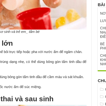
BÀI
NƠ
LƯ
CHỊ
sơ sinh và trẻ em_ tắm bé
NH
ĐIỀ
 lớn
BÉ 
PH
hể bôi trực tiếp hoặc pha với nước ấm để ngâm chân.
CH
KHỎ
trùng dạng nhẹ, có thể dùng bông gòn tẩm tinh dầu để
NH
dùng bông gòn tẩm tinh dầu để cầm máu và sát khuẩn.
CH
 cốc nước ấm để súc miệng.
thai và sau sinh