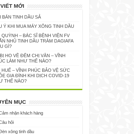
 VIẾT MỚI
I BÁN TINH DẦU SẢ
U Ý KHI MUA MÁY XÔNG TINH DẦU
 QUỲNH – BÁC SĨ BỆNH VIỆN FV
ẮN NHỦ TINH DẦU TRÀM DAGIAFA
U GÌ?
BỊ HO VỀ ĐÊM CHỊ VÂN – VĨNH
ÚC LÀM NHƯ THẾ NÀO?
Ị HUẾ – VĨNH PHÚC BẢO VỆ SỨC
E GIA ĐÌNH KHI DỊCH COVID-19
Ư THẾ NÀO?
UYÊN MỤC
Cảm nhận khách hàng
Câu hỏi
Đèn xông tinh dầu