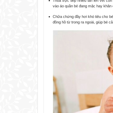
Thoa trực tiếp nhiều lần lên vết cô
vào áo quần bé đang mặc hay khăn c
Chữa chứng đầy hơi khó tiêu cho bé,
đồng hồ từ trong ra ngoài, giúp bé c