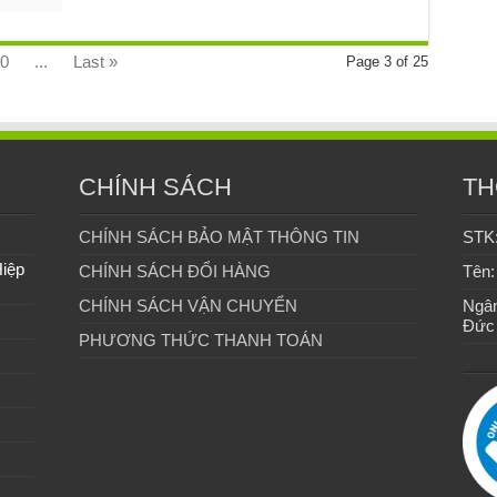
0
...
Last »
Page 3 of 25
CHÍNH SÁCH
TH
CHÍNH SÁCH BẢO MẬT THÔNG TIN
STK
Hiệp
CHÍNH SÁCH ĐỔI HÀNG
Tên:
CHÍNH SÁCH VẬN CHUYỂN
Ngân
Đức
PHƯƠNG THỨC THANH TOÁN