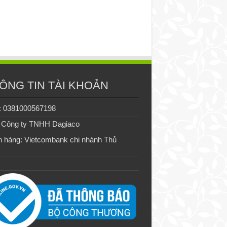
ÔNG TIN TÀI KHOẢN
: 0381000567198
 Công ty TNHH Dagiaco
 hàng: Vietcombank chi nhánh Thủ