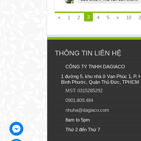
3
«
1
2
4
5
»
10
2
THÔNG TIN LIÊN HỆ
CÔNG TY TNHH DAGIACO
1 đường 5, khu nhà ở Vạn Phúc 1, P. 
Bình Phước, Quận Thủ Đức, TPHCM
MST: 0315285292
0901.809.484
nhuha@dagiaco.com
8am to 5pm
Thứ 2 đến Thứ 7