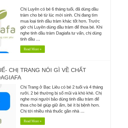
Chị Luyên có bé 6 tháng tuổi, đã dùng dầu
tràm cho bé từ lúc mới sinh. Chị đang tìm
mua loại tinh dầu tràm khác tốt hơn. Trước
giờ chị Luyên dùng dầu tràm để thoa bé. Khi
nghe tinh dầu tràm Dagiafa tư vấn, chị dùng
tinh dầu …
Read More »
- CHỊ TRANG NÓI GÌ VỀ CHẤT
DAGIAFA
Chị Trang ở Bạc Liêu có bé 2 tuổi và 4 tháng
rưỡi. 2 bé thường bị sổ mũi và khò khè. Chị
nghe mọi người bảo dùng tinh dầu tràm để
thoa cho bé giúp giữ ấm, bé ít bị bệnh hơn.
Chị tới nhiều nhà thuốc gần nhà …
Read More »