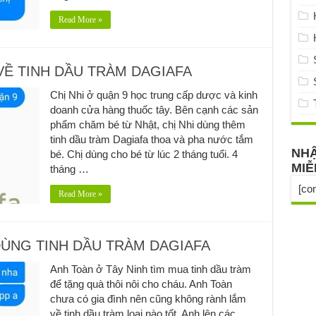
Read More »
VỀ TINH DẦU TRÀM DAGIAFA
Chị Nhi ở quận 9 học trung cấp dược và kinh
doanh cửa hàng thuốc tây. Bên cạnh các sản
phẩm chăm bé từ Nhật, chị Nhi dùng thêm
tinh dầu tràm Dagiafa thoa và pha nước tắm
NHẬ
bé. Chị dùng cho bé từ lúc 2 tháng tuổi. 4
MIỄ
tháng …
[co
Read More »
DÙNG TINH DẦU TRÀM DAGIAFA
Anh Toàn ở Tây Ninh tìm mua tinh dầu tràm
để tặng quà thôi nôi cho cháu. Anh Toàn
chưa có gia đình nên cũng không rành lắm
về tinh dầu tràm loại nào tốt. Anh lên các