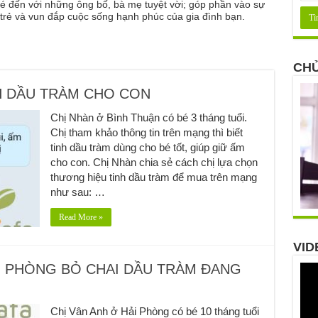
é đến với những ông bố, bà mẹ tuyệt vời; góp phần vào sự
a trẻ và vun đắp cuộc sống hạnh phúc của gia đình bạn.
CHỦ
H DẦU TRÀM CHO CON
Chị Nhàn ở Bình Thuận có bé 3 tháng tuổi.
Chị tham khảo thông tin trên mạng thì biết
tinh dầu tràm dùng cho bé tốt, giúp giữ ấm
cho con. Chị Nhàn chia sẻ cách chị lựa chọn
thương hiệu tinh dầu tràm để mua trên mạng
như sau: …
Read More »
VID
ẢI PHÒNG BỎ CHAI DẦU TRÀM ĐANG
Chị Vân Anh ở Hải Phòng có bé 10 tháng tuổi