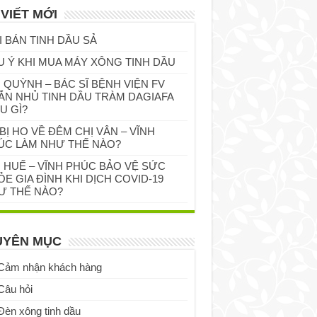
 VIẾT MỚI
I BÁN TINH DẦU SẢ
U Ý KHI MUA MÁY XÔNG TINH DẦU
 QUỲNH – BÁC SĨ BỆNH VIỆN FV
ẮN NHỦ TINH DẦU TRÀM DAGIAFA
U GÌ?
BỊ HO VỀ ĐÊM CHỊ VÂN – VĨNH
ÚC LÀM NHƯ THẾ NÀO?
Ị HUẾ – VĨNH PHÚC BẢO VỆ SỨC
E GIA ĐÌNH KHI DỊCH COVID-19
Ư THẾ NÀO?
UYÊN MỤC
Cảm nhận khách hàng
Câu hỏi
Đèn xông tinh dầu