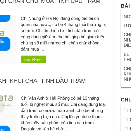
NỘI CHẦN CHỪ MUA TINH DẦU TRÀM
BÀI
NƠ
Chị Nhung ở Hà Nội đang công tác tại cơ
quan nhà nước, có bé 4 tháng tuổi thường bị
LƯ
sổ mũi. Chị tìm hiểu biết tinh dầu tràm có
CHỊ
công dụng giữ ấm cho bé, giúp bé giảm triệu
NH
chứng sổ mũi nhưng chị chần chừ không
ĐIỀ
dám mua …
BÉ 
PH
Read More »
CH
KHỎ
NH
KHI KHUI CHAI TINH DẦU TRÀM
Chị Vân Anh ở Hải Phòng có bé 10 tháng
CH
tuổi, bị nghẹt mũi, sổ mũi. Chị đang dùng loại
dầu tràm có nước màu xanh cho bé nhưng
thấy không hiệu quả. Chị lên youtube tham
khảo thấy sản phẩm của tinh dầu tràm
Dagiafa và liên hệ nhờ …