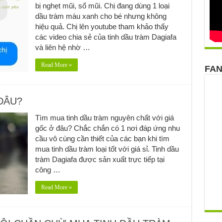
bị nghẹt mũi, sổ mũi. Chị đang dùng 1 loại
dầu tràm màu xanh cho bé nhưng không
hiệu quả. Chị lên youtube tham khảo thấy
các video chia sẻ của tinh dầu tràm Dagiafa
và liên hệ nhờ …
Read More »
FA
ĐÂU?
Tìm mua tinh dầu tràm nguyên chất với giá
gốc ở đâu? Chắc chắn có 1 nơi đáp ứng nhu
cầu vô cùng cần thiết của các bạn khi tìm
mua tinh dầu tràm loại tốt với giá sỉ. Tinh dầu
tràm Dagiafa được sản xuất trực tiếp tại
công …
Read More »