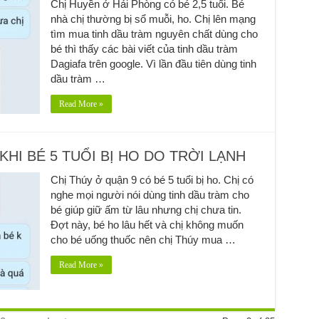
Chị Huyền ở Hải Phòng có bé 2,5 tuổi. Bé
nhà chị thường bị sổ muỗi, ho. Chị lên mạng
tìm mua tinh dầu tràm nguyên chất dùng cho
bé thì thấy các bài viết của tinh dầu tràm
Dagiafa trên google. Vì lần đầu tiên dùng tinh
dầu tràm …
Read More »
KHI BÉ 5 TUỔI BỊ HO DO TRỜI LẠNH
Chị Thúy ở quận 9 có bé 5 tuổi bị ho. Chị có
nghe mọi người nói dùng tinh dầu tràm cho
bé giúp giữ ấm từ lâu nhưng chị chưa tin.
Đợt này, bé ho lâu hết và chị không muốn
cho bé uống thuốc nên chị Thúy mua …
Read More »