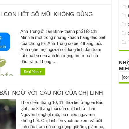
HI CON HẾT SỔ MŨI KHÔNG DÙNG
Anh Trung ở Tân Bình- thành phố Hồ Chí
Minh là một trong những khách hàng đặc biệt
của chúng tôi. Anh Trung có bé 2 tháng tuổi.
Anh nghe mọi người nói dùng tinh dầu tràm
tốt cho bé nên anh lên mạng tìm mua tinh
dầu tràm. Thông …
NHẬ
MIỄ
Read More »
[co
BẤT NGỜ VỚI CÂU NÓI CỦA CHỊ LINH
Thời điểm tháng 10, 11, thời tiết ở ngoài Bắc
lạnh, bé 3 tháng tuổi của chị Linh ở Thái
Nguyên bị nghẹt mũi, ho nhiều ngày mà
không hết. Chị Linh lên youtube xem và biết
tinh dầu tràm có công dụng giữ ấm, giảm ho,