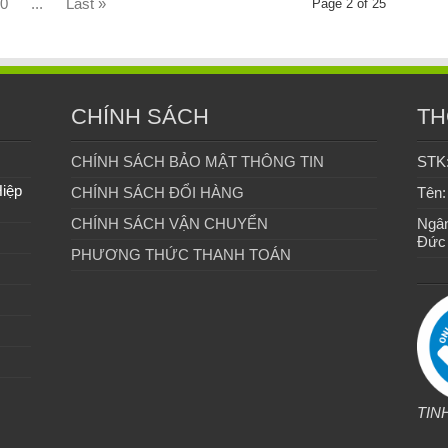
0
...
Last »
Page 2 of 25
CHÍNH SÁCH
TH
CHÍNH SÁCH BẢO MẬT THÔNG TIN
STK
Hiệp
CHÍNH SÁCH ĐỔI HÀNG
Tên:
CHÍNH SÁCH VẬN CHUYỂN
Ngân
Đức
PHƯƠNG THỨC THANH TOÁN
TIN