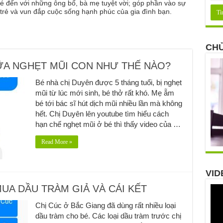
é đến với những ông bố, bà mẹ tuyệt vời; góp phần vào sự
a trẻ và vun đắp cuộc sống hạnh phúc của gia đình bạn.
CHỦ
ỮA NGHẸT MŨI CON NHƯ THẾ NÀO?
Bé nhà chị Duyên được 5 tháng tuổi, bị nghẹt
mũi từ lúc mới sinh, bé thở rất khó. Mẹ ẵm
bé tới bác sĩ hút dịch mũi nhiều lần mà không
hết. Chị Duyên lên youtube tìm hiểu cách
hạn chế nghẹt mũi ở bé thì thấy video của …
Read More »
VID
UA DẦU TRÀM GIẢ VÀ CÁI KẾT
Chị Cúc ở Bắc Giang đã dùng rất nhiều loại
dầu tràm cho bé. Các loại dầu tràm trước chị