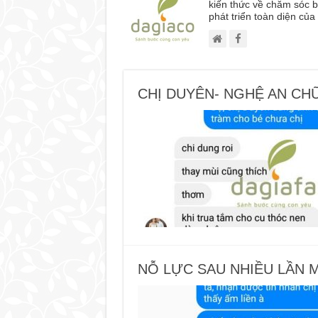
kiến thức về chăm sóc b
phát triển toàn diện củ
CHỊ DUYÊN- NGHỆ AN CH
NỖ LỰC SAU NHIỀU LẦN M