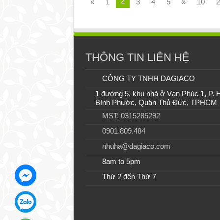
2
«
1
3
4
5
»
10
2
THÔNG TIN LIÊN HỆ
CÔNG TY TNHH DAGIACO
1 đường 5, khu nhà ở Vạn Phúc 1, P. 
Bình Phước, Quận Thủ Đức, TPHCM
MST: 0315285292
0901.809.484
nhuha@dagiaco.com
8am to 5pm
Thứ 2 đến Thứ 7