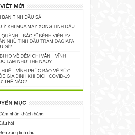
 VIẾT MỚI
I BÁN TINH DẦU SẢ
U Ý KHI MUA MÁY XÔNG TINH DẦU
 QUỲNH – BÁC SĨ BỆNH VIỆN FV
ẮN NHỦ TINH DẦU TRÀM DAGIAFA
U GÌ?
BỊ HO VỀ ĐÊM CHỊ VÂN – VĨNH
ÚC LÀM NHƯ THẾ NÀO?
Ị HUẾ – VĨNH PHÚC BẢO VỆ SỨC
E GIA ĐÌNH KHI DỊCH COVID-19
Ư THẾ NÀO?
UYÊN MỤC
Cảm nhận khách hàng
Câu hỏi
Đèn xông tinh dầu