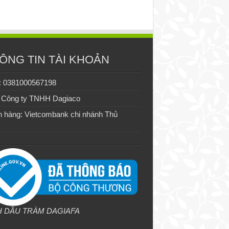
ÔNG TIN TÀI KHOẢN
: 0381000567198
 Công ty TNHH Dagiaco
 hàng: Vietcombank chi nhánh Thủ
H DẦU TRÀM DAGIAFA