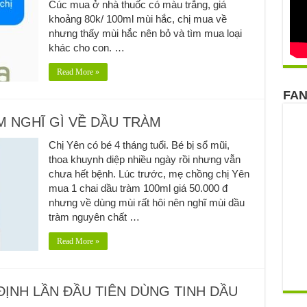
Cúc mua ở nhà thuốc có màu trắng, giá
khoảng 80k/ 100ml mùi hắc, chị mua về
nhưng thấy mùi hắc nên bỏ và tìm mua loại
khác cho con. …
Read More »
FA
M NGHĨ GÌ VỀ DẦU TRÀM
Chị Yên có bé 4 tháng tuổi. Bé bị sổ mũi,
thoa khuynh diệp nhiều ngày rồi nhưng vẫn
chưa hết bệnh. Lúc trước, mẹ chồng chị Yên
mua 1 chai dầu tràm 100ml giá 50.000 đ
nhưng về dùng mùi rất hôi nên nghĩ mùi dầu
tràm nguyên chất …
Read More »
ĐỊNH LẦN ĐẦU TIÊN DÙNG TINH DẦU