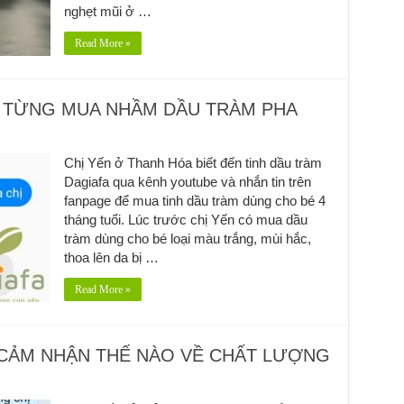
nghẹt mũi ở …
Read More »
Ã TỪNG MUA NHẦM DẦU TRÀM PHA
Chị Yến ở Thanh Hóa biết đến tinh dầu tràm
Dagiafa qua kênh youtube và nhắn tin trên
fanpage để mua tinh dầu tràm dùng cho bé 4
tháng tuổi. Lúc trước chị Yến có mua dầu
tràm dùng cho bé loại màu trắng, mùi hắc,
thoa lên da bị …
Read More »
 CẢM NHẬN THẾ NÀO VỀ CHẤT LƯỢNG