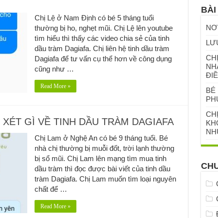
BÀI
Chị Lệ ở Nam Định có bé 5 tháng tuổi
NƠ
thường bị ho, nghẹt mũi. Chị Lệ lên youtube
tìm hiểu thì thấy các video chia sẻ của tinh
LƯ
dầu tràm Dagiafa. Chị liên hệ tinh dầu tràm
CHỊ
Dagiafa để tư vấn cụ thể hơn về công dụng
NH
cũng như …
ĐIỀ
Read More »
BÉ 
PH
CH
 XÉT GÌ VỀ TINH DẦU TRÀM DAGIAFA
KHỎ
NH
Chị Lam ở Nghệ An có bé 9 tháng tuổi. Bé
nhà chị thường bị muỗi đốt, trời lạnh thường
bị sổ mũi. Chị Lam lên mạng tìm mua tinh
CH
dầu tràm thì đọc được bài viết của tinh dầu
tràm Dagiafa. Chị Lam muốn tìm loại nguyên
chất để …
Read More »