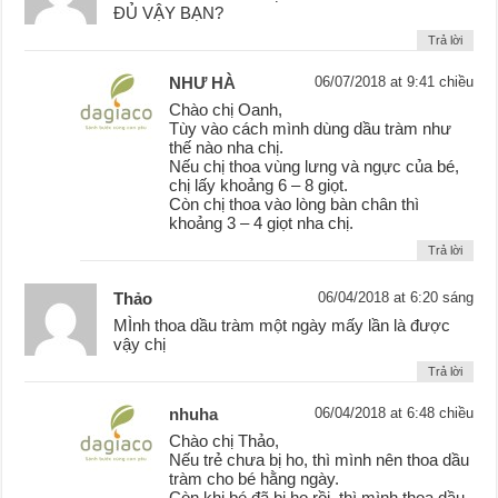
ĐỦ VẬY BẠN?
Trả lời
NHƯ HÀ
06/07/2018 at 9:41 chiều
Chào chị Oanh,
Tùy vào cách mình dùng dầu tràm như
thế nào nha chị.
Nếu chị thoa vùng lưng và ngực của bé,
chị lấy khoảng 6 – 8 giọt.
Còn chị thoa vào lòng bàn chân thì
khoảng 3 – 4 giọt nha chị.
Trả lời
Thảo
06/04/2018 at 6:20 sáng
MÌnh thoa dầu tràm một ngày mấy lần là được
vậy chị
Trả lời
nhuha
06/04/2018 at 6:48 chiều
Chào chị Thảo,
Nếu trẻ chưa bị ho, thì mình nên thoa dầu
tràm cho bé hằng ngày.
Còn khi bé đã bị ho rồi, thì mình thoa dầu