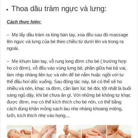
Thoa dầu tràm ngực và lưng:
Cách thực hiện:
– Mẹ lấy dầu tràm ra lòng bàn tay, xoa đều sau đó massage
lên ngực và lưng của bé theo chiều từ dưới lên và trong ra
ngoài.
– Mẹ khum bàn tay, vỗ rung long đờm cho bé ( trường hợp
ho có đờm), vỗ đều vào vùng lưng bé, phần giữa hai bả vai,
làm nhịp nhàng liên tục và nên để bé nằm hoặc ngồi với tư
thế đầu hơi dốc xuống. Sau động tác này, bé có thể sẽ ho
nhiều và nôn, khạc ra đờm, cần làm lúc bé đói, tốt nhất là buổi
sáng ngủ dậy, khi bé chưa ăn gì. Với những bé không tự khạc
được đờm, mẹ có thể kích thích cho bé nôn, có thể bằng
cách dùng khăn mỏng sạch lau nhẹ nhàng khoang miệng,
lưỡi, kích thích nhẹ vào họng…