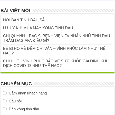
BÀI VIẾT MỚI
NƠI BÁN TINH DẦU SẢ
LƯU Ý KHI MUA MÁY XÔNG TINH DẦU
CHỊ QUỲNH – BÁC SĨ BỆNH VIỆN FV NHẮN NHỦ TINH DẦU
TRÀM DAGIAFA ĐIỀU GÌ?
BÉ BỊ HO VỀ ĐÊM CHỊ VÂN – VĨNH PHÚC LÀM NHƯ THẾ
NÀO?
CHỊ HUẾ – VĨNH PHÚC BẢO VỆ SỨC KHỎE GIA ĐÌNH KHI
DỊCH COVID-19 NHƯ THẾ NÀO?
CHUYÊN MỤC
Cảm nhận khách hàng
Câu hỏi
Đèn xông tinh dầu