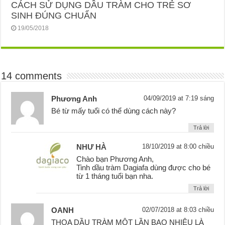
CÁCH SỬ DỤNG DẦU TRÀM CHO TRẺ SƠ
SINH ĐÚNG CHUẨN
19/05/2018
14 comments
Phương Anh
04/09/2019 at 7:19 sáng
Bé từ mấy tuổi có thể dùng cách này?
Trả lời
NHƯ HÀ
18/10/2019 at 8:00 chiều
Chào bạn Phương Anh,
Tinh dầu tràm Dagiafa dùng được cho bé
từ 1 tháng tuổi bạn nha.
Trả lời
OANH
02/07/2018 at 8:03 chiều
THOA DẦU TRÀM MỘT LẦN BAO NHIÊU LÀ