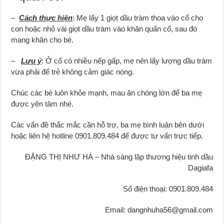
–
Cách thực hiện
: Mẹ lấy 1 giọt dầu tràm thoa vào cổ cho
con hoặc nhỏ vài giọt dầu tràm vào khăn quấn cổ, sau đó
mang khăn cho bé.
–
Lưu ý
: Ở cổ có nhiều nếp gấp, mẹ nên lấy lượng dầu tràm
vừa phải để trẻ không cảm giác nóng.
Chúc các bé luôn khỏe mạnh, mau ăn chóng lớn để ba mẹ
được yên tâm nhé.
Các vấn đề thắc mắc cần hỗ trợ, ba mẹ bình luận bên dưới
hoặc liên hệ hotline 0901.809.484 để được tư vấn trực tiếp.
ĐẶNG THỊ NHƯ HÀ – Nhà sáng lập thương hiệu tinh dầu
Dagiafa
Số điện thoại: 0901.809.484
Email: dangnhuha56@gmail.com