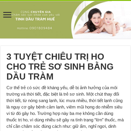
3 TUYỆT CHIÊU TRỊ HO
CHO TRẺ SƠ SINH BẰNG
DẦU TRÀM
Cơ thể trẻ có sức đề kháng yếu, dễ bị ảnh hưởng của môi
trường và thời tiết, đặc biệt là trẻ sơ sinh. Một chút thay đổi
thời tiết, từ nóng sang lạnh, lúc mưa nhiều, thời tiết lạnh cũng
là nguy cơ gây bệnh cảm lạnh, viêm mũi họng do nhiễm siêu
vi từ đó gây ho. Trường hợp này ba mẹ không cần dùng
thuốc trị ho, vì dùng nhiều sẽ gây ra tình trạng “lờn” thuốc, mà
chỉ cần chăm sóc đúng cách như: giữ ấm, nghỉ ngơi, dinh