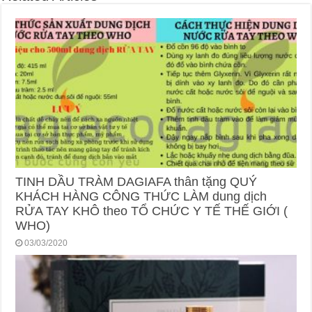
TINH DẦU TRÀM DAGIAFA thân tặng QUÝ
KHÁCH HÀNG CÔNG THỨC LÀM dung dịch
RỬA TAY KHÔ theo TỔ CHỨC Y TẾ THẾ GIỚI (
WHO)
03/03/2020