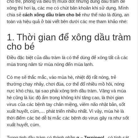
cho trẻ, phòng và điều trị muỗi đốt nhưng dùng dầu tràm để
xông thì hơi lạ, các mẹ có chút băn khoăn khi sử dụng. Mình
chia sẻ
cách xông dầu tràm cho bé
như thế nào là đúng, an
toàn và hiệu quả ở bài viết bên dưới các mẹ tham khảo nhé:
1. Thời gian để xông dầu tràm
cho bé
Điều đặc biệt của dầu tràm là có thể dùng để xông tất cả các
mùa trong năm từ mùa nóng đến mùa lạnh.
Có mẹ sẽ thắc mắc, vào mùa hè, nhiệt độ rất nóng, trẻ
thường chạy nhảy, chơi đùa, cơ thể đổ nhiều mồ hôi, nóng
nực khó chịu, tại sao phải xông tinh dầu tràm. Vâng và mùa
hè cũng là lúc độ ẩm trong không khí tăng cao, là thời gian
virus của các bệnh tay chân miệng, viêm não nhật bản, sốt
xuất huyết, cúm,… phát triển nhiều nhất. Vì vậy, mùa hè là
thời điểm các bé dễ bị mắc các bệnh do virus gây ra như sốt
xuất huyết, cúm.
Trong tinh dầu tràm có thành phần
α
– Terpineol
, có tính sát