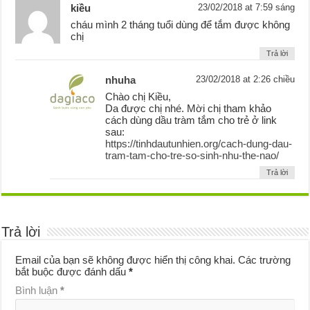
kiều
23/02/2018 at 7:59 sáng
cháu mình 2 tháng tuổi dùng để tắm được không
chị
Trả lời
nhuha
23/02/2018 at 2:26 chiều
Chào chị Kiều,
Da được chị nhé. Mời chị tham khảo
cách dùng dầu tràm tắm cho trẻ ở link
sau:
https://tinhdautunhien.org/cach-dung-dau-
tram-tam-cho-tre-so-sinh-nhu-the-nao/
Trả lời
Trả lời
Email của bạn sẽ không được hiển thị công khai.
Các trường
bắt buộc được đánh dấu
*
Bình luận
*