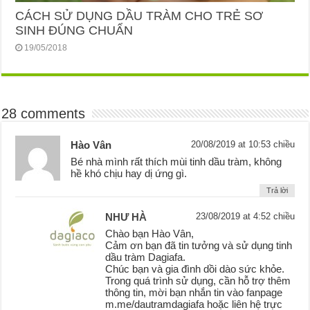
CÁCH SỬ DỤNG DẦU TRÀM CHO TRẺ SƠ
SINH ĐÚNG CHUẨN
19/05/2018
28 comments
Hào Vân
20/08/2019 at 10:53 chiều
Bé nhà mình rất thích mùi tinh dầu tràm, không
hề khó chịu hay dị ứng gì.
Trả lời
NHƯ HÀ
23/08/2019 at 4:52 chiều
Chào bạn Hào Vân,
Cảm ơn bạn đã tin tưởng và sử dụng tinh
dầu tràm Dagiafa.
Chúc bạn và gia đình dồi dào sức khỏe.
Trong quá trình sử dụng, cần hỗ trợ thêm
thông tin, mời bạn nhắn tin vào fanpage
m.me/dautramdagiafa hoặc liên hệ trực