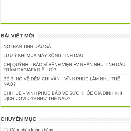
BÀI VIẾT MỚI
NƠI BÁN TINH DẦU SẢ
LƯU Ý KHI MUA MÁY XÔNG TINH DẦU
CHỊ QUỲNH – BÁC SĨ BỆNH VIỆN FV NHẮN NHỦ TINH DẦU
TRÀM DAGIAFA ĐIỀU GÌ?
BÉ BỊ HO VỀ ĐÊM CHỊ VÂN – VĨNH PHÚC LÀM NHƯ THẾ
NÀO?
CHỊ HUẾ – VĨNH PHÚC BẢO VỆ SỨC KHỎE GIA ĐÌNH KHI
DỊCH COVID-19 NHƯ THẾ NÀO?
CHUYÊN MỤC
Cảm nhận khách hàng