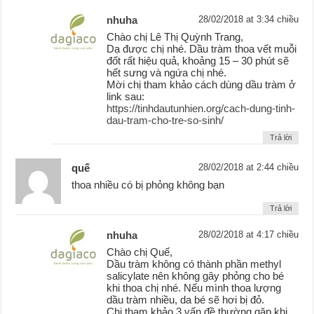
nhuha
28/02/2018 at 3:34 chiều
Chào chị Lê Thị Quỳnh Trang,
Dạ được chị nhé. Dầu tràm thoa vết muỗi
đốt rất hiệu quả, khoảng 15 – 30 phút sẽ
hết sưng và ngứa chị nhé.
Mời chị tham khảo cách dùng dầu tràm ở
link sau:
https://tinhdautunhien.org/cach-dung-tinh-
dau-tram-cho-tre-so-sinh/
Trả lời
quế
28/02/2018 at 2:44 chiều
thoa nhiều có bị phỏng không bạn
Trả lời
nhuha
28/02/2018 at 4:17 chiều
Chào chị Quế,
Dầu tràm không có thành phần methyl
salicylate nên không gây phỏng cho bé
khi thoa chị nhé. Nếu mình thoa lượng
dầu tràm nhiều, da bé sẽ hơi bị đỏ.
Chị tham khảo 3 vấn đề thường gặp khi