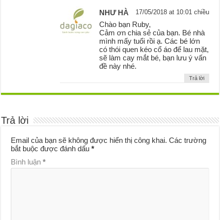
NHƯ HÀ
17/05/2018 at 10:01 chiều
Chào bạn Ruby,
Cảm ơn chia sẻ của bạn. Bé nhà
mình mấy tuổi rồi ạ. Các bé lớn
có thói quen kéo cổ áo để lau mặt,
sẽ làm cay mắt bé, bạn lưu ý vấn
đề này nhé.
Trả lời
Trả lời
Email của bạn sẽ không được hiển thị công khai.
Các trường
bắt buộc được đánh dấu
*
Bình luận
*