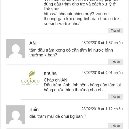
dùng dầu tràm cho trẻ và cách xử lý ở
link sau:
https://tinhdautunhien.org/3-van-de-
thuong-gap-khi-dung-tinh-dau-tram-o-tre-
so-sinh-va-tre-nho/
Trả lời
AN
28/02/2018 at 1:37 chiều
tắm dầu tràm xong có cần tắm lại nước bình
thường k bạn?
Trả lời
nhuha
28/02/2018 at 4:01 chiều
Chào chị AN,
Dầu tràm lành tính nên không cần tắm lại
bằng nước bình thường nha chị.
Trả lời
Hiển
28/02/2018 at 1:12 chiều
dầu tràm mùi dễ chụi kg ban ?
Trả lời