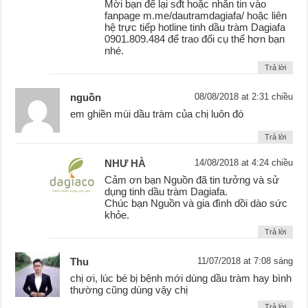
Mời bạn để lại sđt hoặc nhắn tin vào
fanpage m.me/dautramdagiafa/ hoặc liên
hệ trực tiếp hotline tinh dầu tràm Dagiafa
0901.809.484 để trao đổi cụ thể hơn bạn
nhé.
Trả lời
nguồn
08/08/2018 at 2:31 chiều
em ghiền mùi dầu tràm của chị luôn đó
Trả lời
NHƯ HÀ
14/08/2018 at 4:24 chiều
Cảm ơn bạn Nguồn đã tin tưởng và sử
dụng tinh dầu tràm Dagiafa.
Chúc bạn Nguồn và gia đình dồi dào sức
khỏe.
Trả lời
Thu
11/07/2018 at 7:08 sáng
chị ơi, lúc bé bị bệnh mới dùng dầu tràm hay bình
thường cũng dùng vậy chị
Trả lời