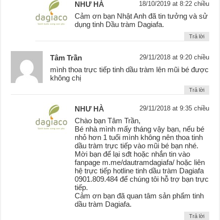
NHƯ HÀ
18/10/2019 at 8:22 chiều
Cảm ơn bạn Nhật Anh đã tin tưởng và sử
dụng tinh Dầu tràm Dagiafa.
Trả lời
Tâm Trần
29/11/2018 at 9:20 chiều
mình thoa trực tiếp tinh dầu tràm lên mũi bé được
không chị
Trả lời
NHƯ HÀ
29/11/2018 at 9:35 chiều
Chào bạn Tâm Trần,
Bé nhà mình mấy tháng vậy bạn, nếu bé
nhỏ hơn 1 tuổi mình không nên thoa tinh
dầu tràm trực tiếp vào mũi bé bạn nhé.
Mời bạn để lại sđt hoặc nhắn tin vào
fanpage m.me/dautramdagiafa/ hoặc liên
hệ trực tiếp hotline tinh dầu tràm Dagiafa
0901.809.484 để chúng tôi hỗ trợ bạn trực
tiếp.
Cảm ơn bạn đã quan tâm sản phẩm tinh
dầu tràm Dagiafa.
Trả lời