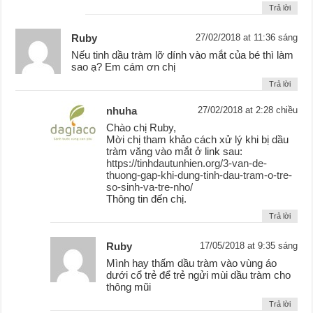
Trả lời
Ruby
27/02/2018 at 11:36 sáng
Nếu tinh dầu tràm lỡ dính vào mắt của bé thì làm
sao ạ? Em cám ơn chị
Trả lời
nhuha
27/02/2018 at 2:28 chiều
Chào chị Ruby,
Mời chị tham khảo cách xử lý khi bị dầu
tràm văng vào mắt ở link sau:
https://tinhdautunhien.org/3-van-de-
thuong-gap-khi-dung-tinh-dau-tram-o-tre-
so-sinh-va-tre-nho/
Thông tin đến chị.
Trả lời
Ruby
17/05/2018 at 9:35 sáng
Mình hay thấm dầu tràm vào vùng áo
dưới cổ trẻ để trẻ ngửi mùi dầu tràm cho
thông mũi
Trả lời