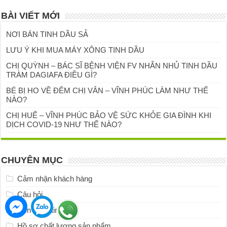
BÀI VIẾT MỚI
NƠI BÁN TINH DẦU SẢ
LƯU Ý KHI MUA MÁY XÔNG TINH DẦU
CHỊ QUỲNH – BÁC SĨ BỆNH VIỆN FV NHẮN NHỦ TINH DẦU
TRÀM DAGIAFA ĐIỀU GÌ?
BÉ BỊ HO VỀ ĐÊM CHỊ VÂN – VĨNH PHÚC LÀM NHƯ THẾ
NÀO?
CHỊ HUẾ – VĨNH PHÚC BẢO VỆ SỨC KHỎE GIA ĐÌNH KHI
DỊCH COVID-19 NHƯ THẾ NÀO?
CHUYÊN MỤC
Cảm nhận khách hàng
Câu hỏi
Đèn xông tinh dầu
Hồ sơ chất lượng sản phẩm