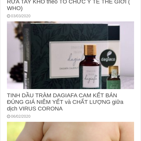
RỬA TAY KHÔ theo TỔ CHỨC Y TẾ THẾ GIỚI (
WHO)
03/03/2020
TINH DẦU TRÀM DAGIAFA CAM KẾT BÁN
ĐÚNG GIÁ NIÊM YẾT và CHẤT LƯỢNG giữa
dịch VIRUS CORONA
06/02/2020