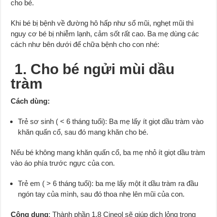
cho bé.
Khi bé bị bệnh về đường hô hấp như sổ mũi, nghẹt mũi thì
nguy cơ bé bị nhiễm lạnh, cảm sốt rất cao. Ba mẹ dùng các
cách như bên dưới để chữa bệnh cho con nhé:
1. Cho bé ngửi mùi dầu
tràm
Cách dùng:
Trẻ sơ sinh ( < 6 tháng tuổi): Ba mẹ lấy ít giọt dầu tràm vào
khăn quấn cổ, sau đó mang khăn cho bé.
Nếu bé không mang khăn quấn cổ, ba mẹ nhỏ ít giọt dầu tràm
vào áo phía trước ngực của con.
Trẻ em ( > 6 tháng tuổi): ba mẹ lấy một ít dầu tràm ra đầu
ngón tay của mình, sau đó thoa nhẹ lên mũi của con.
Công dụng
: Thành phần 1,8 Cineol sẽ giúp dịch lỏng trong