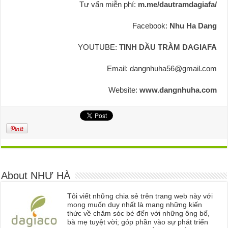
Tư vấn miễn phí:
m.me/dautramdagiafa/
Facebook:
Nhu Ha Dang
YOUTUBE:
TINH DẦU TRÀM DAGIAFA
Email: dangnhuha56@gmail.com
Website:
www.dangnhuha.com
About NHƯ HÀ
Tôi viết những chia sẻ trên trang web này với
mong muốn duy nhất là mang những kiến
thức về chăm sóc bé đến với những ông bố,
bà mẹ tuyệt vời; góp phần vào sự phát triển