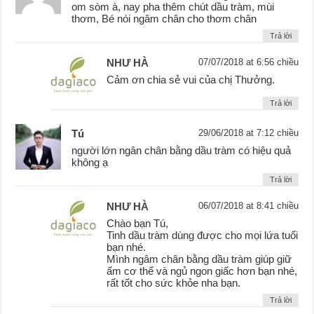
om sòm à, nay pha thêm chút dầu tràm, mùi
thơm, Bé nói ngâm chân cho thơm chân
Trả lời
NHƯ HÀ
07/07/2018 at 6:56 chiều
Cảm ơn chia sẻ vui của chị Thưởng.
Trả lời
Tú
29/06/2018 at 7:12 chiều
người lớn ngân chân bằng dầu tràm có hiệu quả
không ạ
Trả lời
NHƯ HÀ
06/07/2018 at 8:41 chiều
Chào bạn Tú,
Tinh dầu tràm dùng được cho mọi lứa tuổi
bạn nhé.
Mình ngâm chân bằng dầu tràm giúp giữ
ấm cơ thể và ngủ ngon giấc hơn bạn nhé,
rất tốt cho sức khỏe nha bạn.
Trả lời