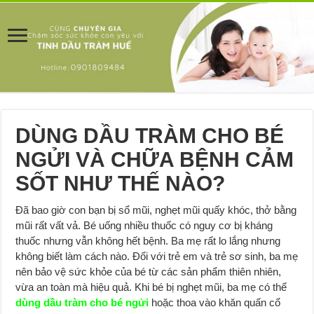
DÙNG DẦU TRÀM CHO BÉ
NGỬI VÀ CHỮA BỆNH CẢM
SỐT NHƯ THẾ NÀO?
Đã bao giờ con bạn bị sổ mũi, nghẹt mũi quấy khóc, thở bằng
mũi rất vất vả. Bé uống nhiều thuốc có nguy cơ bị kháng
thuốc nhưng vẫn không hết bệnh. Ba mẹ rất lo lắng nhưng
không biết làm cách nào. Đối với trẻ em và trẻ sơ sinh, ba mẹ
nên bảo vệ sức khỏe của bé từ các sản phẩm thiên nhiên,
vừa an toàn mà hiệu quả. Khi bé bị nghẹt mũi, ba mẹ có thể
dùng dầu tràm cho bé ngửi
hoặc thoa vào khăn quấn cổ