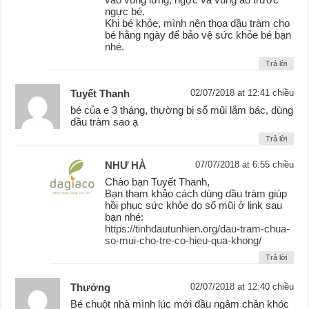
ngực bé.
Khi bé khỏe, mình nên thoa dầu tràm cho
bé hằng ngày để bảo vệ sức khỏe bé bạn
nhé.
Trả lời
Tuyết Thanh
02/07/2018 at 12:41 chiều
bé của e 3 tháng, thường bị sổ mũi lắm bác, dùng
dầu tràm sao ạ
Trả lời
NHƯ HÀ
07/07/2018 at 6:55 chiều
Chào bạn Tuyết Thanh,
Bạn tham khảo cách dùng dầu tràm giúp
hồi phục sức khỏe do sổ mũi ở link sau
bạn nhé:
https://tinhdautunhien.org/dau-tram-chua-
so-mui-cho-tre-co-hieu-qua-khong/
Trả lời
Thưởng
02/07/2018 at 12:40 chiều
Bé chuột nhà mình lúc mới đầu ngâm chân khóc