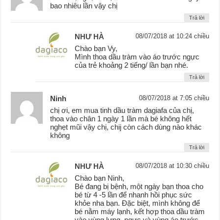
bao nhiêu lần vậy chị
Trả lời
NHƯ HÀ
08/07/2018 at 10:24 chiều
Chào bạn Vy,
Mình thoa dầu tràm vào áo trước ngực
của trẻ khoảng 2 tiếng/ lần bạn nhé.
Trả lời
Ninh
08/07/2018 at 7:05 chiều
chị ơi, em mua tinh dầu tràm dagiafa của chị,
thoa vào chân 1 ngày 1 lần mà bé không hết
nghẹt mũi vậy chị, chij còn cách dùng nào khác
không
Trả lời
NHƯ HÀ
08/07/2018 at 10:30 chiều
Chào bạn Ninh,
Bé đang bị bệnh, một ngày bạn thoa cho
bé từ 4 -5 lần để nhanh hồi phục sức
khỏe nha bạn. Đặc biệt, mình không để
bé nằm máy lạnh, kết hợp thoa dầu tràm
vào vùng lưng, ngực và vùng áo trước