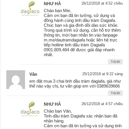
NHƯ HÀ
26/12/2018 at 4:52 chiều
Chào bạn Mie,
Cảm ơn bạn đã tin tưởng, sử dụng và
đồng hành cùng tinh dầu tràm Dagiafa.
Chúc bạn và gia đình dồi dào sức khỏe.
Trong quá trình sử dụng, cần hỗ trợ thêm
thông tin, mời bạn nhắn tin vào fanpage
m.me/dautramdagiafa hoặc liên hệ trực
tiếp hotline tinh dầu tràm Dagiafa
0901.809.484 để được giải đáp nhanh
nhất.
Trả lời
Vân
25/12/2018 at 9:22 sáng
em đặt mua 3 chai tinh dầu tràm dagiafa, giá như
thế nào vậy chị, tư vấn giúp em với 0389639666
Trả lời
NHƯ HÀ
26/12/2018 at 4:57 chiều
Chào bạn Vân,
Tinh dầu tràm Dagiafa xác nhận bạn đã
nhận hàng.
Cảm ơn bạn đã tin tưởng và sử dụng tinh