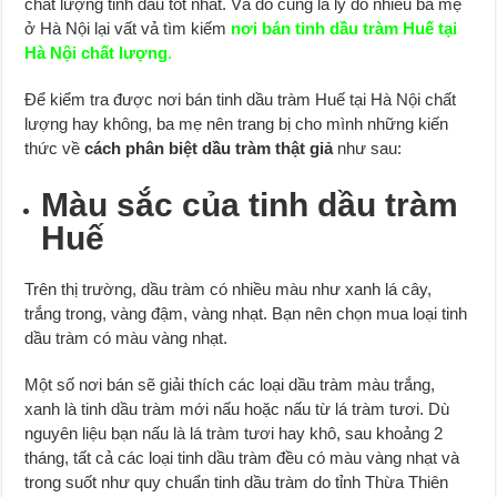
chất lượng tinh dầu tốt nhất. Và đó cũng là lý do nhiều ba mẹ
ở Hà Nội lại vất vả tìm kiếm
nơi bán tinh dầu tràm Huế tại
Hà Nội chất lượng
.
Để kiểm tra được nơi bán tinh dầu tràm Huế tại Hà Nội chất
lượng hay không, ba mẹ nên trang bị cho mình những kiến
thức về
cách phân biệt dầu tràm thật giả
như sau:
Màu sắc của tinh dầu tràm
Huế
Trên thị trường, dầu tràm có nhiều màu như xanh lá cây,
trắng trong, vàng đậm, vàng nhạt. Bạn nên chọn mua loại tinh
dầu tràm có màu vàng nhạt.
Một số nơi bán sẽ giải thích các loại dầu tràm màu trắng,
xanh là tinh dầu tràm mới nấu hoặc nấu từ lá tràm tươi. Dù
nguyên liệu bạn nấu là lá tràm tươi hay khô, sau khoảng 2
tháng, tất cả các loại tinh dầu tràm đều có màu vàng nhạt và
trong suốt như quy chuẩn tinh dầu tràm do tỉnh Thừa Thiên