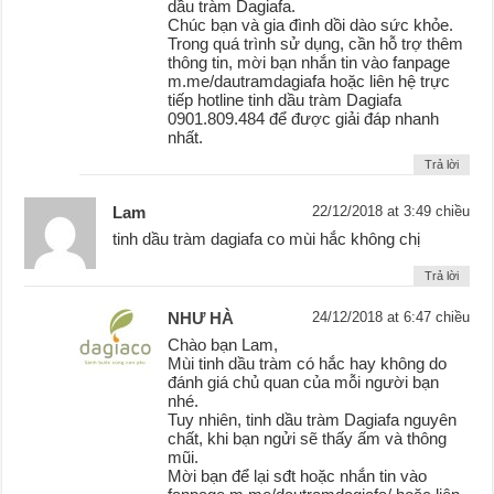
dầu tràm Dagiafa.
Chúc bạn và gia đình dồi dào sức khỏe.
Trong quá trình sử dụng, cần hỗ trợ thêm
thông tin, mời bạn nhắn tin vào fanpage
m.me/dautramdagiafa hoặc liên hệ trực
tiếp hotline tinh dầu tràm Dagiafa
0901.809.484 để được giải đáp nhanh
nhất.
Trả lời
Lam
22/12/2018 at 3:49 chiều
tinh dầu tràm dagiafa co mùi hắc không chị
Trả lời
NHƯ HÀ
24/12/2018 at 6:47 chiều
Chào bạn Lam,
Mùi tinh dầu tràm có hắc hay không do
đánh giá chủ quan của mỗi người bạn
nhé.
Tuy nhiên, tinh dầu tràm Dagiafa nguyên
chất, khi bạn ngửi sẽ thấy ấm và thông
mũi.
Mời bạn để lại sđt hoặc nhắn tin vào