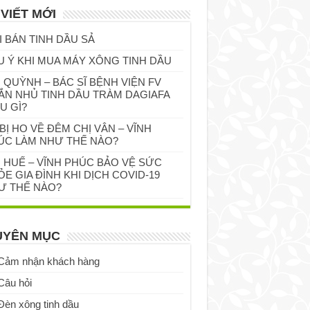
 VIẾT MỚI
I BÁN TINH DẦU SẢ
U Ý KHI MUA MÁY XÔNG TINH DẦU
 QUỲNH – BÁC SĨ BỆNH VIỆN FV
ẮN NHỦ TINH DẦU TRÀM DAGIAFA
U GÌ?
BỊ HO VỀ ĐÊM CHỊ VÂN – VĨNH
ÚC LÀM NHƯ THẾ NÀO?
Ị HUẾ – VĨNH PHÚC BẢO VỆ SỨC
E GIA ĐÌNH KHI DỊCH COVID-19
Ư THẾ NÀO?
UYÊN MỤC
Cảm nhận khách hàng
Câu hỏi
Đèn xông tinh dầu