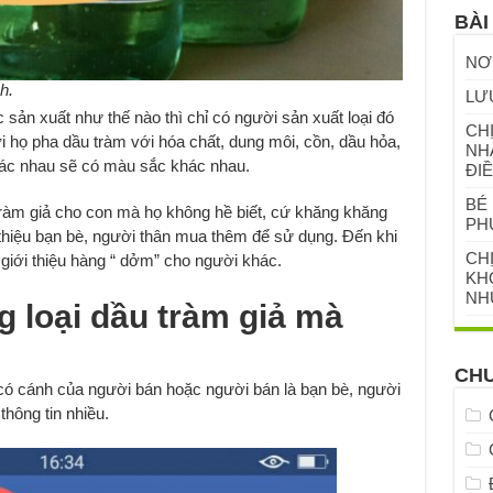
BÀI
NƠ
h.
LƯ
sản xuất như thế nào thì chỉ có người sản xuất loại đó
CHỊ
i họ pha dầu tràm với hóa chất, dung môi, cồn, dầu hỏa,
NH
hác nhau sẽ có màu sắc khác nhau.
ĐIỀ
BÉ 
tràm giả cho con mà họ không hề biết, cứ khăng khăng
PH
ới thiệu bạn bè, người thân mua thêm để sử dụng. Đến khi
CH
à giới thiệu hàng “ dởm” cho người khác.
KHỎ
NH
g loại dầu tràm giả mà
CH
u có cánh của người bán hoặc người bán là bạn bè, người
thông tin nhiều.