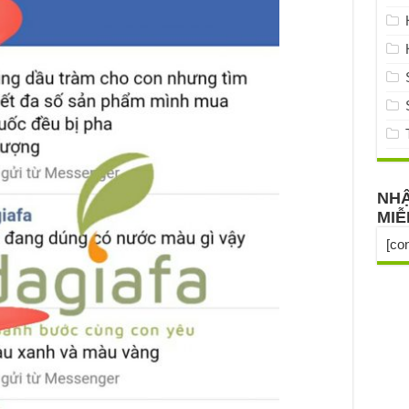
NHẬ
MIỄ
[co