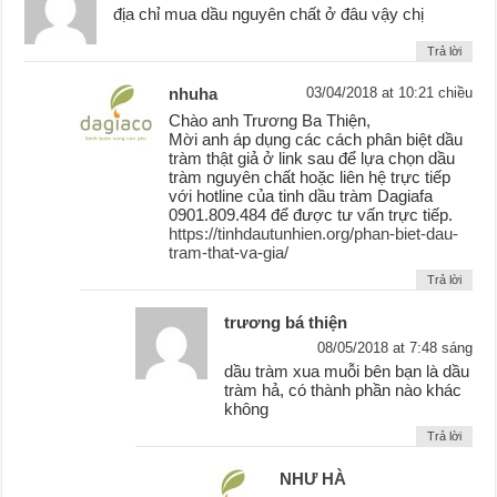
địa chỉ mua dầu nguyên chất ở đâu vậy chị
Trả lời
nhuha
03/04/2018 at 10:21 chiều
Chào anh Trương Ba Thiện,
Mời anh áp dụng các cách phân biệt dầu
tràm thật giả ở link sau để lựa chọn dầu
tràm nguyên chất hoặc liên hệ trực tiếp
với hotline của tinh dầu tràm Dagiafa
0901.809.484 để được tư vấn trực tiếp.
https://tinhdautunhien.org/phan-biet-dau-
tram-that-va-gia/
Trả lời
trương bá thiện
08/05/2018 at 7:48 sáng
dầu tràm xua muỗi bên bạn là dầu
tràm hả, có thành phần nào khác
không
Trả lời
NHƯ HÀ