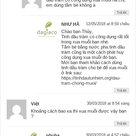
em dùng tắm bé không à
Trả lời
NHƯ HÀ
12/05/2018 at 8:59 chiều
Chào bạn Thủy,
Tinh dầu tràm có công dụng rất tốt
trong xua muỗi bạn nhé.
Tắm bé bằng nước pha tinh dầu
tràm cũng là một cách phát huy
công dụng xua muỗi đó bạn.
Mời bạn tham khảo cách dùng
tinh dầu tràm cho bé để xua muỗi
ở link sau:
https://tinhdautunhien.org/dau-
tram-chong-muoi/
Trả lời
Việt
30/03/2018 at 8:54 sáng
Khoảng cách bao xa thì xua muỗi được vậy bạn
?
Trả lời
nhuha
30/03/2018 at 4:52 chiều