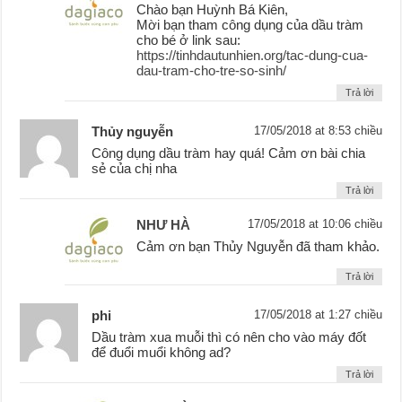
Chào bạn Huỳnh Bá Kiên,
Mời bạn tham công dụng của dầu tràm
cho bé ở link sau:
https://tinhdautunhien.org/tac-dung-cua-
dau-tram-cho-tre-so-sinh/
Trả lời
Thủy nguyễn
17/05/2018 at 8:53 chiều
Công dụng dầu tràm hay quá! Cảm ơn bài chia
sẻ của chị nha
Trả lời
NHƯ HÀ
17/05/2018 at 10:06 chiều
Cảm ơn bạn Thủy Nguyễn đã tham khảo.
Trả lời
phi
17/05/2018 at 1:27 chiều
Dầu tràm xua muỗi thì có nên cho vào máy đốt
để đuổi muổi không ad?
Trả lời