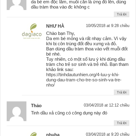
da bé em độc lắm, muỗi cắn là ửng đỏ lên, dùng
dầu tràm thoa vào đc không c
Trả lời
NHƯ HÀ
10/05/2018 at 9:28 chiều
Chào bạn Thy,
Da em bé mỏng và rất nhạy cảm. Vì vậy
khi bị côn trùng đốt đều xưng và đỏ.
Bạn dùng dầu tràm thoa vào vết muỗi đốt
bé nhé.
Tuy nhiên, có một số lưu ý khi dùng dầu
tràm cho trẻ sơ sinh và trẻ nhỏ. Bạn tham
khảo link sau:
https://tinhdautunhien.org/4-luu-y-khi-
dung-dau-tram-cho-tre-so-sinh-va-tre-
nho/
Trả lời
Thảo
03/04/2018 at 12:12 chiều
Tinh dầu xả cũng có công dụng này đó
Trả lời
nhuha
03/04/2018 at 9:20 chiều