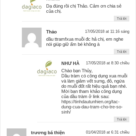
Dạ đúng rồi chị Thảo. Cảm ơn chia sẻ
của chị.
Trả lời
Thảo
17/05/2018 at 11:16 sáng
dầu ttramfxua muỗi đc hả chị, em nghe
nói giúp giữ ấm bé không à
Trả lời
NHƯ HÀ
17/05/2018 at 8:30 chiều
Chào bạn Thủy,
Dầu tràm có công dụng xua muỗi
và làm giảm vết sưng, đỏ, ngứa
do muỗi đốt rất hiệu quả bạn nhé.
Mời bạn tham khảo công dụng
của dầu tràm ở link sau:
https://tinhdautunhien.org/tac-
dung-cua-dau-tram-cho-tre-so-
sinh/
Trả lời
trương bá thiện
01/04/2018 at 6:31 chiều