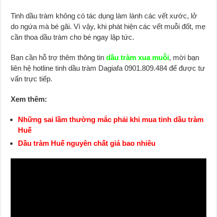
Tinh dầu tràm không có tác dụng làm lành các vết xước, lở
do ngứa mà bé gãi. Vì vậy, khi phát hiện các vết muỗi đốt, mẹ
cần thoa dầu tràm cho bé ngay lập tức.
Bạn cần hỗ trợ thêm thông tin
dầu tràm xua muỗi
, mời bạn
liên hệ hotline tinh dầu tràm Dagiafa 0901.809.484 để được tư
vấn trực tiếp.
Xem thêm:
Những sai lầm thường mắc phải khi mua tinh dầu tràm
Huế
Dầu tràm Huế nguyên chất giá bao nhiêu