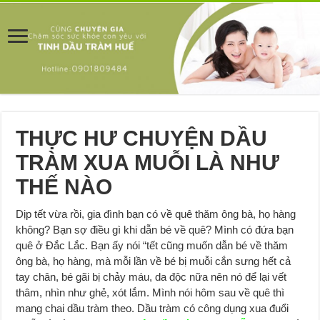
THỰC HƯ CHUYỆN DẦU
TRÀM XUA MUỖI LÀ NHƯ
THẾ NÀO
Dịp tết vừa rồi, gia đình bạn có về quê thăm ông bà, họ hàng
không? Bạn sợ điều gì khi dẫn bé về quê? Mình có đứa bạn
quê ở Đắc Lắc. Bạn ấy nói “tết cũng muốn dẫn bé về thăm
ông bà, họ hàng, mà mỗi lần về bé bị muỗi cắn sưng hết cả
tay chân, bé gãi bị chảy máu, da độc nữa nên nó để lại vết
thâm, nhìn như ghẻ, xót lắm. Mình nói hôm sau về quê thì
mang chai dầu tràm theo. Dầu tràm có công dụng xua đuổi