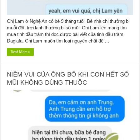
Chị Lam ở Nghệ An có bé 9 tháng tuổi. Bé nhà chị thường bị
muỗi đốt, trời lạnh thường bị sổ mũi. Chị Lam lên mạng tìm
mua tinh dầu tràm thì đọc được bài viết của tinh dầu tràm
Dagiafa. Chị Lam muốn tìm loại nguyên chất để …
Read More »
NIỀM VUI CỦA ÔNG BỐ KHI CON HẾT SỔ
MŨI KHÔNG DÙNG THUỐC