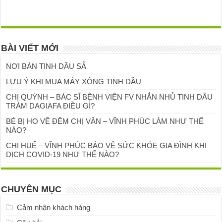
BÀI VIẾT MỚI
NƠI BÁN TINH DẦU SẢ
LƯU Ý KHI MUA MÁY XÔNG TINH DẦU
CHỊ QUỲNH – BÁC SĨ BỆNH VIỆN FV NHẮN NHỦ TINH DẦU
TRÀM DAGIAFA ĐIỀU GÌ?
BÉ BỊ HO VỀ ĐÊM CHỊ VÂN – VĨNH PHÚC LÀM NHƯ THẾ
NÀO?
CHỊ HUẾ – VĨNH PHÚC BẢO VỆ SỨC KHỎE GIA ĐÌNH KHI
DỊCH COVID-19 NHƯ THẾ NÀO?
CHUYÊN MỤC
Cảm nhận khách hàng