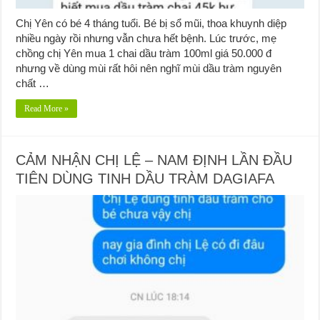
Chị Yên có bé 4 tháng tuổi. Bé bị sổ mũi, thoa khuynh diệp
nhiều ngày rồi nhưng vẫn chưa hết bệnh. Lúc trước, mẹ
chồng chị Yên mua 1 chai dầu tràm 100ml giá 50.000 đ
nhưng về dùng mùi rất hôi nên nghĩ mùi dầu tràm nguyên
chất …
Read More »
CẢM NHẬN CHỊ LỆ – NAM ĐỊNH LẦN ĐẦU
TIÊN DÙNG TINH DẦU TRÀM DAGIAFA