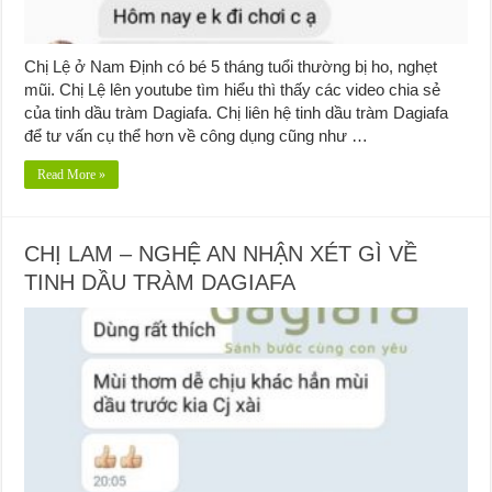
Chị Lệ ở Nam Định có bé 5 tháng tuổi thường bị ho, nghẹt
mũi. Chị Lệ lên youtube tìm hiểu thì thấy các video chia sẻ
của tinh dầu tràm Dagiafa. Chị liên hệ tinh dầu tràm Dagiafa
để tư vấn cụ thể hơn về công dụng cũng như …
Read More »
CHỊ LAM – NGHỆ AN NHẬN XÉT GÌ VỀ
TINH DẦU TRÀM DAGIAFA