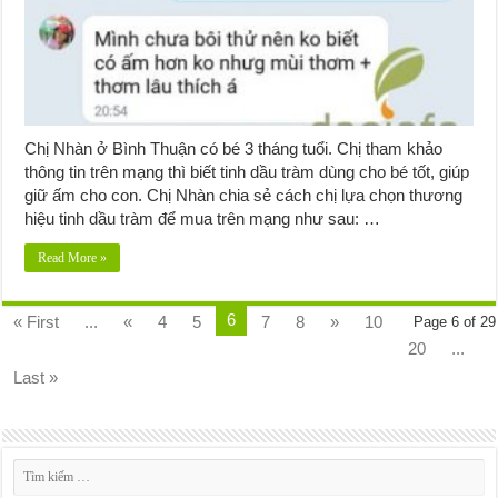
Chị Nhàn ở Bình Thuận có bé 3 tháng tuổi. Chị tham khảo
thông tin trên mạng thì biết tinh dầu tràm dùng cho bé tốt, giúp
giữ ấm cho con. Chị Nhàn chia sẻ cách chị lựa chọn thương
hiệu tinh dầu tràm để mua trên mạng như sau: …
Read More »
6
« First
...
«
4
5
7
8
»
10
Page 6 of 29
20
...
Last »