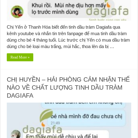
Chị Yến ở Thanh Hóa biết đến tinh dầu tràm Dagiafa qua
kênh youtube và nhắn tin trên fanpage để mua tinh dầu tràm
dùng cho bé 4 tháng tuổi. Lúc trước chị Yến có mua dầu tràm
dùng cho bé loại màu trắng, mùi hắc, thoa lên da bị …
Read More »
CHỊ HUYỀN – HẢI PHÒNG CẢM NHẬN THẾ
NÀO VỀ CHẤT LƯỢNG TINH DẦU TRÀM
DAGIAFA