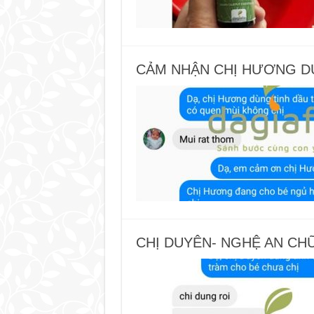
CẢM NHẬN CHỊ HƯƠNG D
CHỊ DUYÊN- NGHỆ AN CH