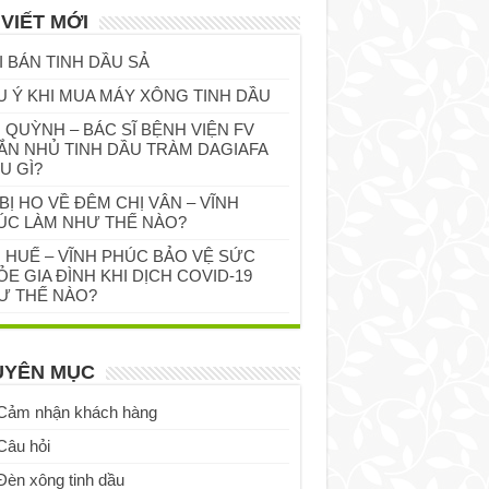
 VIẾT MỚI
I BÁN TINH DẦU SẢ
U Ý KHI MUA MÁY XÔNG TINH DẦU
 QUỲNH – BÁC SĨ BỆNH VIỆN FV
ẮN NHỦ TINH DẦU TRÀM DAGIAFA
U GÌ?
BỊ HO VỀ ĐÊM CHỊ VÂN – VĨNH
ÚC LÀM NHƯ THẾ NÀO?
Ị HUẾ – VĨNH PHÚC BẢO VỆ SỨC
E GIA ĐÌNH KHI DỊCH COVID-19
Ư THẾ NÀO?
UYÊN MỤC
Cảm nhận khách hàng
Câu hỏi
Đèn xông tinh dầu