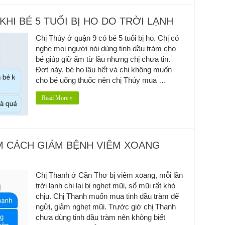
KHI BÉ 5 TUỔI BỊ HO DO TRỜI LẠNH
Chị Thúy ở quận 9 có bé 5 tuổi bị ho. Chị có
nghe mọi người nói dùng tinh dầu tràm cho
bé giúp giữ ấm từ lâu nhưng chị chưa tin.
Đợt này, bé ho lâu hết và chị không muốn
cho bé uống thuốc nên chị Thúy mua …
Read More »
ÌM CÁCH GIẢM BỆNH VIÊM XOANG
Chị Thanh ở Cần Thơ bị viêm xoang, mỗi lần
trời lạnh chị lại bị nghẹt mũi, sổ mũi rất khó
chịu. Chị Thanh muốn mua tinh dầu tràm để
ngửi, giảm nghẹt mũi. Trước giờ chị Thanh
chưa dùng tinh dầu tràm nên không biết