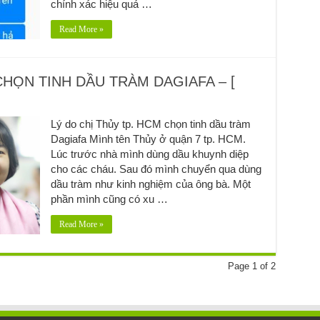
chính xác hiệu quả …
Read More »
CHỌN TINH DẦU TRÀM DAGIAFA – [
Lý do chị Thủy tp. HCM chọn tinh dầu tràm
Dagiafa Mình tên Thủy ở quận 7 tp. HCM.
Lúc trước nhà mình dùng dầu khuynh diệp
cho các cháu. Sau đó mình chuyển qua dùng
dầu tràm như kinh nghiệm của ông bà. Một
phần mình cũng có xu …
Read More »
Page 1 of 2