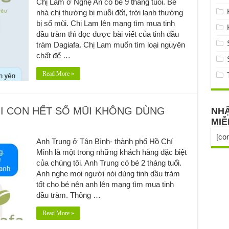
Chị Lam ở Nghệ An có bé 9 tháng tuổi. Bé
nhà chị thường bị muỗi đốt, trời lạnh thường
bị sổ mũi. Chị Lam lên mạng tìm mua tinh
dầu tràm thì đọc được bài viết của tinh dầu
tràm Dagiafa. Chị Lam muốn tìm loại nguyên
chất để …
Read More »
HI CON HẾT SỔ MŨI KHÔNG DÙNG
NHẬ
MIỄ
[co
Anh Trung ở Tân Bình- thành phố Hồ Chí
Minh là một trong những khách hàng đặc biệt
của chúng tôi. Anh Trung có bé 2 tháng tuổi.
Anh nghe mọi người nói dùng tinh dầu tràm
tốt cho bé nên anh lên mạng tìm mua tinh
dầu tràm. Thông …
Read More »