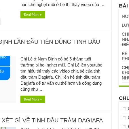
hạn chế nghẹt mũi ở bé thì thấy video của …
BÀI
Read More »
NƠ
LƯ
CHỊ
NH
ĐỊNH LẦN ĐẦU TIÊN DÙNG TINH DẦU
ĐIỀ
BÉ 
PH
Chị Lệ ở Nam Định có bé 5 tháng tuổi
thường bị ho, nghẹt mũi. Chị Lệ lên youtube
CH
tìm hiểu thì thấy các video chia sẻ của tinh
KHỎ
dầu tràm Dagiafa. Chị liên hệ tinh dầu tràm
NH
Dagiafa để tư vấn cụ thể hơn về công dụng
cũng như …
CH
Read More »
 XÉT GÌ VỀ TINH DẦU TRÀM DAGIAFA