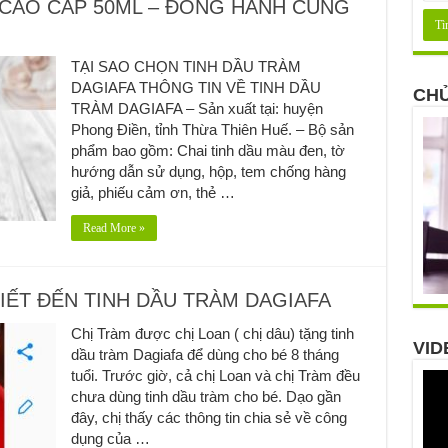
 CAO CẤP 50ML – ĐỒNG HÀNH CÙNG
TẠI SAO CHỌN TINH DẦU TRÀM
DAGIAFA THÔNG TIN VỀ TINH DẦU
CHỦ
TRÀM DAGIAFA – Sản xuất tại: huyện
Phong Điền, tỉnh Thừa Thiên Huế. – Bộ sản
phẩm bao gồm: Chai tinh dầu màu đen, tờ
hướng dẫn sử dụng, hộp, tem chống hàng
giả, phiếu cảm ơn, thẻ …
Read More »
BIẾT ĐẾN TINH DẦU TRÀM DAGIAFA
Chị Tràm được chị Loan ( chị dâu) tặng tinh
VID
dầu tràm Dagiafa để dùng cho bé 8 tháng
tuổi. Trước giờ, cả chị Loan và chị Tràm đều
chưa dùng tinh dầu tràm cho bé. Dạo gần
đây, chị thấy các thông tin chia sẻ về công
dụng của …