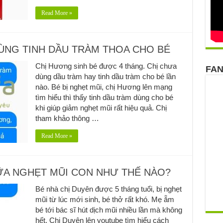
Read More »
ÙNG TINH DẦU TRÀM THOA CHO BÉ
Chị Hương sinh bé được 4 tháng. Chị chưa
FA
dùng dầu tràm hay tinh dầu tràm cho bé lần
nào. Bé bị nghẹt mũi, chị Hương lên mạng
tìm hiểu thì thấy tinh dầu tràm dùng cho bé
khi giúp giảm nghẹt mũi rất hiệu quả. Chị
tham khảo thông …
Read More »
ỮA NGHẸT MŨI CON NHƯ THẾ NÀO?
Bé nhà chị Duyên được 5 tháng tuổi, bị nghẹt
mũi từ lúc mới sinh, bé thở rất khó. Mẹ ẵm
bé tới bác sĩ hút dịch mũi nhiều lần mà không
hết. Chị Duyên lên youtube tìm hiểu cách